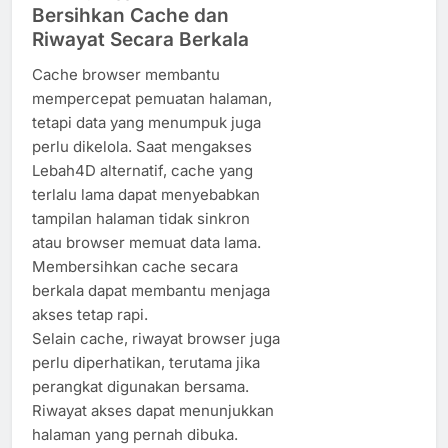
Bersihkan Cache dan
Riwayat Secara Berkala
Cache browser membantu
mempercepat pemuatan halaman,
tetapi data yang menumpuk juga
perlu dikelola. Saat mengakses
Lebah4D alternatif, cache yang
terlalu lama dapat menyebabkan
tampilan halaman tidak sinkron
atau browser memuat data lama.
Membersihkan cache secara
berkala dapat membantu menjaga
akses tetap rapi.
Selain cache, riwayat browser juga
perlu diperhatikan, terutama jika
perangkat digunakan bersama.
Riwayat akses dapat menunjukkan
halaman yang pernah dibuka.