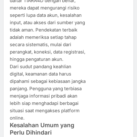
daftar TIARA4D dengan benar,
mereka dapat mengurangi risiko
seperti lupa data akun, kesalahan
input, atau akses dari sumber yang
tidak aman. Pendekatan terbaik
adalah memeriksa setiap tahap
secara sistematis, mulai dari
perangkat, koneksi, data registrasi,
hingga pengaturan akun.
Dari sudut pandang keahlian
digital, keamanan data harus
dipahami sebagai kebiasaan jangka
panjang. Pengguna yang terbiasa
menjaga informasi pribadi akan
lebih siap menghadapi berbagai
situasi saat mengakses platform
online.
Kesalahan Umum yang
Perlu Dihindari