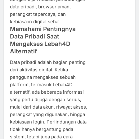
data pribadi, browser aman,
perangkat tepercaya, dan
kebiasaan digital sehat.
Memahami Pentingnya
Data Pribadi Saat
Mengakses Lebah4D
Alternatif
Data pribadi adalah bagian penting
dari aktivitas digital. Ketika
pengguna mengakses sebuah
platform, termasuk Lebah4D
alternatif, ada beberapa informasi
yang perlu dijaga dengan serius,
mulai dari data akun, riwayat akses,
perangkat yang digunakan, hingga
kebiasaan login. Perlindungan data
tidak hanya bergantung pada
sistem, tetapi juga pada cara