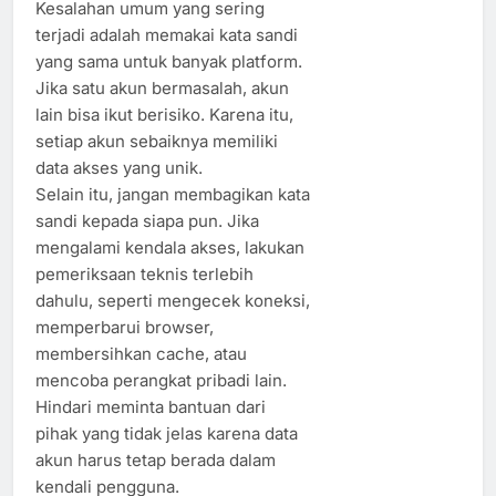
Kesalahan umum yang sering
terjadi adalah memakai kata sandi
yang sama untuk banyak platform.
Jika satu akun bermasalah, akun
lain bisa ikut berisiko. Karena itu,
setiap akun sebaiknya memiliki
data akses yang unik.
Selain itu, jangan membagikan kata
sandi kepada siapa pun. Jika
mengalami kendala akses, lakukan
pemeriksaan teknis terlebih
dahulu, seperti mengecek koneksi,
memperbarui browser,
membersihkan cache, atau
mencoba perangkat pribadi lain.
Hindari meminta bantuan dari
pihak yang tidak jelas karena data
akun harus tetap berada dalam
kendali pengguna.