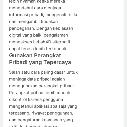
lebih nyaman ketika mereka
mengetahui cara menjaga
informasi pribadi, mengenali risiko,
dan mengambil tindakan
pencegahan. Dengan kebiasaan
digital yang baik, pengalaman
mengakses Lebah4D alternatif
dapat terasa lebih terkendali.
Gunakan Perangkat
Pribadi yang Tepercaya
Salah satu cara paling dasar untuk
menjaga data pribadi adalah
menggunakan perangkat pribadi.
Perangkat pribadi lebih mudah
dikontrol karena pengguna
mengetahui aplikasi apa saja yang
terpasang, riwayat penggunaan,
dan pengaturan keamanan yang
aktif. Ini berbeda dengan