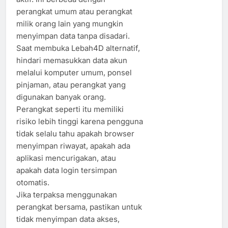
perangkat umum atau perangkat
milik orang lain yang mungkin
menyimpan data tanpa disadari.
Saat membuka Lebah4D alternatif,
hindari memasukkan data akun
melalui komputer umum, ponsel
pinjaman, atau perangkat yang
digunakan banyak orang.
Perangkat seperti itu memiliki
risiko lebih tinggi karena pengguna
tidak selalu tahu apakah browser
menyimpan riwayat, apakah ada
aplikasi mencurigakan, atau
apakah data login tersimpan
otomatis.
Jika terpaksa menggunakan
perangkat bersama, pastikan untuk
tidak menyimpan data akses,