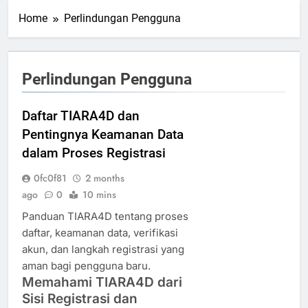
Home
Perlindungan Pengguna
Perlindungan Pengguna
Daftar TIARA4D dan
Pentingnya Keamanan Data
dalam Proses Registrasi
0fc0f81
2 months
ago
0
10 mins
Panduan TIARA4D tentang proses
daftar, keamanan data, verifikasi
akun, dan langkah registrasi yang
aman bagi pengguna baru.
Memahami TIARA4D dari
Sisi Registrasi dan