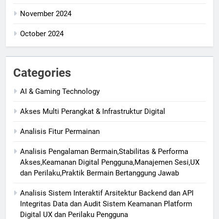
November 2024
October 2024
Categories
AI & Gaming Technology
Akses Multi Perangkat & Infrastruktur Digital
Analisis Fitur Permainan
Analisis Pengalaman Bermain,Stabilitas & Performa
Akses,Keamanan Digital Pengguna,Manajemen Sesi,UX
dan Perilaku,Praktik Bermain Bertanggung Jawab
Analisis Sistem Interaktif Arsitektur Backend dan API
Integritas Data dan Audit Sistem Keamanan Platform
Digital UX dan Perilaku Pengguna