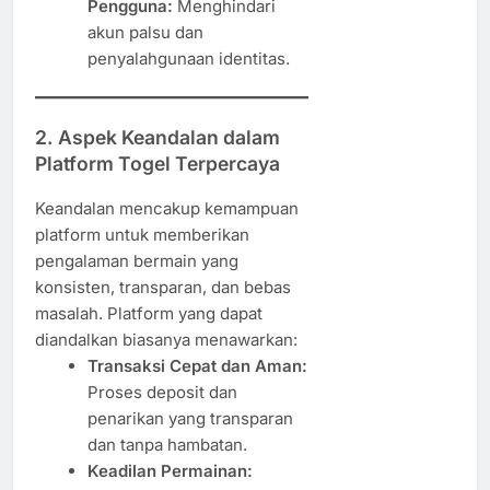
Pengguna:
Menghindari
akun palsu dan
penyalahgunaan identitas.
2. Aspek Keandalan dalam
Platform Togel Terpercaya
Keandalan mencakup kemampuan
platform untuk memberikan
pengalaman bermain yang
konsisten, transparan, dan bebas
masalah. Platform yang dapat
diandalkan biasanya menawarkan:
Transaksi Cepat dan Aman:
Proses deposit dan
penarikan yang transparan
dan tanpa hambatan.
Keadilan Permainan: