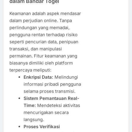
dalam Bandar Togel
Keamanan adalah aspek mendasar
dalam perjudian online. Tanpa
perlindungan yang memadai,
pengguna rentan terhadap risiko
seperti pencurian data, penipuan
transaksi, dan manipulasi
permainan. Fitur keamanan yang
biasanya dimiliki oleh platform
terpercaya meliputi:
Enkripsi Data:
Melindungi
informasi pribadi pengguna
selama proses transmisi.
Sistem Pemantauan Real-
Time:
Mendeteksi aktivitas
mencurigakan secara
langsung.
Proses Verifikasi