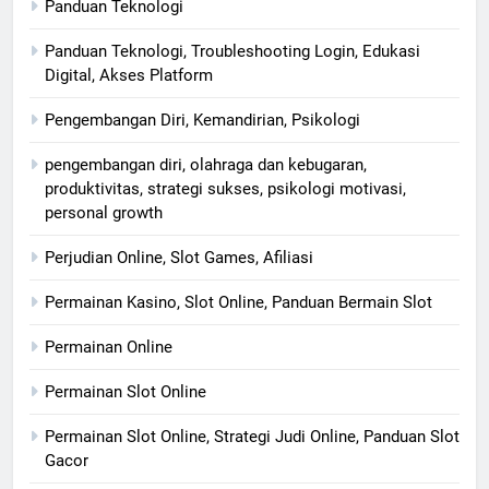
Panduan Teknologi
Panduan Teknologi, Troubleshooting Login, Edukasi
Digital, Akses Platform
Pengembangan Diri, Kemandirian, Psikologi
pengembangan diri, olahraga dan kebugaran,
produktivitas, strategi sukses, psikologi motivasi,
personal growth
Perjudian Online, Slot Games, Afiliasi
Permainan Kasino, Slot Online, Panduan Bermain Slot
Permainan Online
Permainan Slot Online
Permainan Slot Online, Strategi Judi Online, Panduan Slot
Gacor