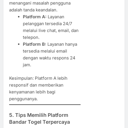
menangani masalah pengguna
adalah tanda keandalan.
Platform A:
Layanan
pelanggan tersedia 24/7
melalui live chat, email, dan
telepon.
Platform B:
Layanan hanya
tersedia melalui email
dengan waktu respons 24
jam.
Kesimpulan: Platform A lebih
responsif dan memberikan
kenyamanan lebih bagi
penggunanya.
5. Tips Memilih Platform
Bandar Togel Terpercaya