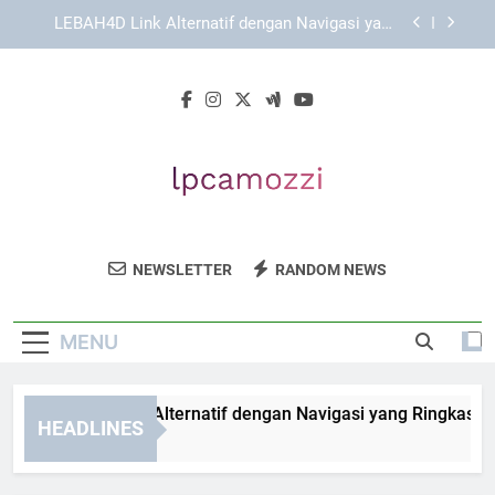
Skip
KAYA787 Alternatif dengan Struktur Halaman
to
yang Rapi dan Informatif
content
Panduan Mengenali KAYA787 Alternatif dengan
Akses yang Lebih Terarah
EDWINSLOT Link Alternatif dengan Navigasi yang
Ringkas dan Terarah
LEBAH4D Link Alternatif dengan Navigasi yang
Ringkas dan Terarah
KAYA787 Alternatif dengan Struktur Halaman
yang Rapi dan Informatif
LP Camozzi
Temukan Solusi Komponen Industri Dari LP
Panduan Mengenali KAYA787 Alternatif dengan
NEWSLETTER
RANDOM NEWS
Akses yang Lebih Terarah
Camozzi.
MENU
WINSLOT Link Alternatif dengan Navigasi yang Ringkas dan T
HEADLINES
Weeks Ago