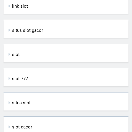
link slot
situs slot gacor
slot
slot 777
situs slot
slot gacor