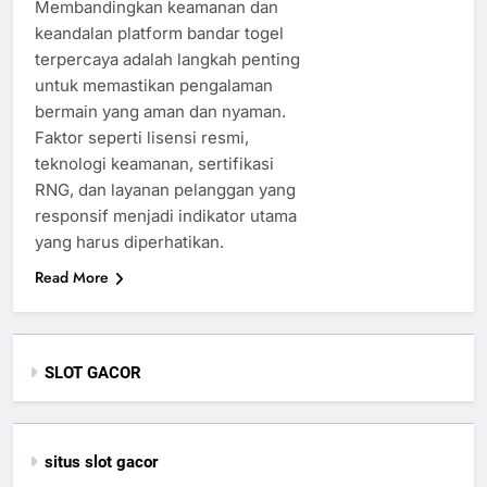
Membandingkan keamanan dan
keandalan platform bandar togel
terpercaya adalah langkah penting
untuk memastikan pengalaman
bermain yang aman dan nyaman.
Faktor seperti lisensi resmi,
teknologi keamanan, sertifikasi
RNG, dan layanan pelanggan yang
responsif menjadi indikator utama
yang harus diperhatikan.
Read More
SLOT GACOR
situs slot gacor