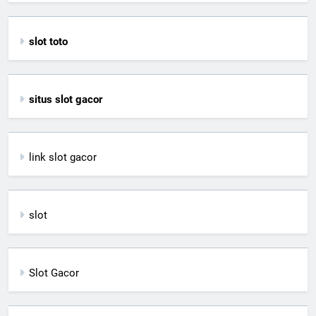
slot toto
situs slot gacor
link slot gacor
slot
Slot Gacor