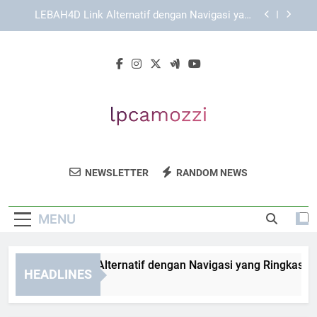
Skip
KAYA787 Alternatif dengan Struktur Halaman
to
yang Rapi dan Informatif
content
Panduan Mengenali KAYA787 Alternatif dengan
Akses yang Lebih Terarah
EDWINSLOT Link Alternatif dengan Navigasi yang
Ringkas dan Terarah
LEBAH4D Link Alternatif dengan Navigasi yang
Ringkas dan Terarah
KAYA787 Alternatif dengan Struktur Halaman
yang Rapi dan Informatif
LP Camozzi
Temukan Solusi Komponen Industri Dari LP
Panduan Mengenali KAYA787 Alternatif dengan
NEWSLETTER
RANDOM NEWS
Akses yang Lebih Terarah
Camozzi.
MENU
WINSLOT Link Alternatif dengan Navigasi yang Ringkas dan T
HEADLINES
eeks Ago