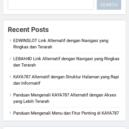
SEARCH
Recent Posts
EDWINSLOT Link Alternatif dengan Navigasi yang
Ringkas dan Terarah
LEBAH4D Link Alternatif dengan Navigasi yang Ringkas
dan Terarah
KAYA787 Alternatif dengan Struktur Halaman yang Rapi
dan Informatif
Panduan Mengenali KAYA787 Alternatif dengan Akses
yang Lebih Terarah
Panduan Mengenali Menu dan Fitur Penting di KAYA787