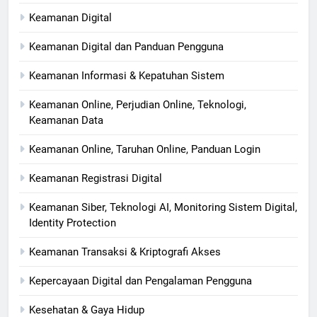
Keamanan Digital
Keamanan Digital dan Panduan Pengguna
Keamanan Informasi & Kepatuhan Sistem
Keamanan Online, Perjudian Online, Teknologi,
Keamanan Data
Keamanan Online, Taruhan Online, Panduan Login
Keamanan Registrasi Digital
Keamanan Siber, Teknologi AI, Monitoring Sistem Digital,
Identity Protection
Keamanan Transaksi & Kriptografi Akses
Kepercayaan Digital dan Pengalaman Pengguna
Kesehatan & Gaya Hidup