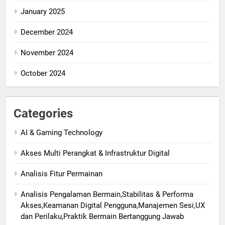
January 2025
December 2024
November 2024
October 2024
Categories
AI & Gaming Technology
Akses Multi Perangkat & Infrastruktur Digital
Analisis Fitur Permainan
Analisis Pengalaman Bermain,Stabilitas & Performa
Akses,Keamanan Digital Pengguna,Manajemen Sesi,UX
dan Perilaku,Praktik Bermain Bertanggung Jawab