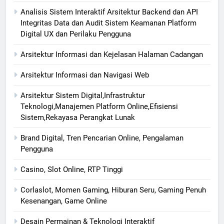
Analisis Sistem Interaktif Arsitektur Backend dan API
Integritas Data dan Audit Sistem Keamanan Platform
Digital UX dan Perilaku Pengguna
Arsitektur Informasi dan Kejelasan Halaman Cadangan
Arsitektur Informasi dan Navigasi Web
Arsitektur Sistem Digital,Infrastruktur
Teknologi,Manajemen Platform Online,Efisiensi
Sistem,Rekayasa Perangkat Lunak
Brand Digital, Tren Pencarian Online, Pengalaman
Pengguna
Casino, Slot Online, RTP Tinggi
Corlaslot, Momen Gaming, Hiburan Seru, Gaming Penuh
Kesenangan, Game Online
Desain Permainan & Teknologi Interaktif