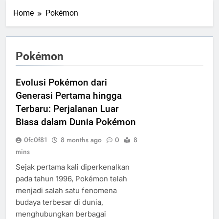
Home
Pokémon
Pokémon
Evolusi Pokémon dari
Generasi Pertama hingga
Terbaru: Perjalanan Luar
Biasa dalam Dunia Pokémon
0fc0f81
8 months ago
0
8
mins
Sejak pertama kali diperkenalkan
pada tahun 1996, Pokémon telah
menjadi salah satu fenomena
budaya terbesar di dunia,
menghubungkan berbagai