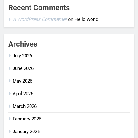
Recent Comments
A WordPress Commenter
on
Hello world!
Archives
July 2026
June 2026
May 2026
April 2026
March 2026
February 2026
January 2026