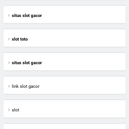
situs slot gacor
slot toto
situs slot gacor
link slot gacor
slot