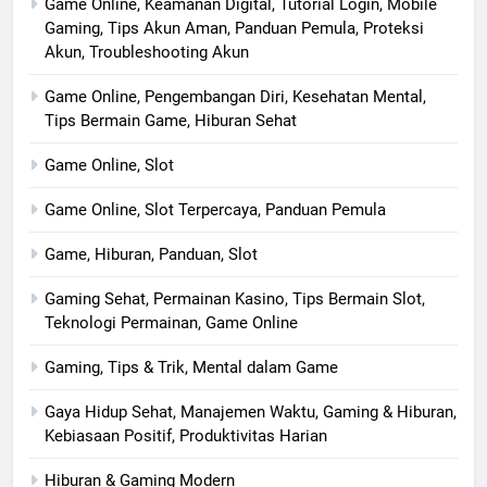
Game Online, Keamanan Digital, Tutorial Login, Mobile
Gaming, Tips Akun Aman, Panduan Pemula, Proteksi
Akun, Troubleshooting Akun
Game Online, Pengembangan Diri, Kesehatan Mental,
Tips Bermain Game, Hiburan Sehat
Game Online, Slot
Game Online, Slot Terpercaya, Panduan Pemula
Game, Hiburan, Panduan, Slot
Gaming Sehat, Permainan Kasino, Tips Bermain Slot,
Teknologi Permainan, Game Online
Gaming, Tips & Trik, Mental dalam Game
Gaya Hidup Sehat, Manajemen Waktu, Gaming & Hiburan,
Kebiasaan Positif, Produktivitas Harian
Hiburan & Gaming Modern