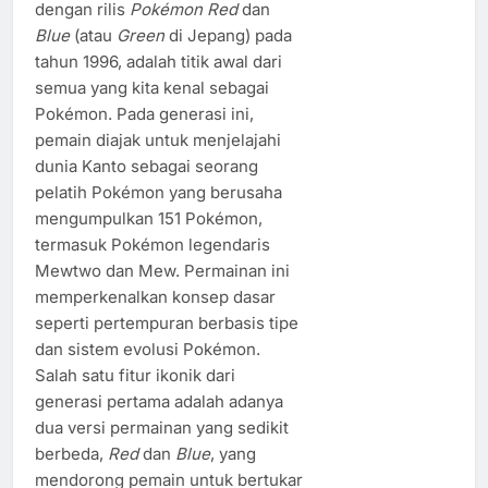
dengan rilis
Pokémon Red
dan
Blue
(atau
Green
di Jepang) pada
tahun 1996, adalah titik awal dari
semua yang kita kenal sebagai
Pokémon. Pada generasi ini,
pemain diajak untuk menjelajahi
dunia Kanto sebagai seorang
pelatih Pokémon yang berusaha
mengumpulkan 151 Pokémon,
termasuk Pokémon legendaris
Mewtwo dan Mew. Permainan ini
memperkenalkan konsep dasar
seperti pertempuran berbasis tipe
dan sistem evolusi Pokémon.
Salah satu fitur ikonik dari
generasi pertama adalah adanya
dua versi permainan yang sedikit
berbeda,
Red
dan
Blue
, yang
mendorong pemain untuk bertukar