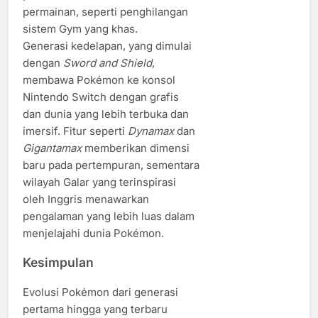
permainan, seperti penghilangan
sistem Gym yang khas.
Generasi kedelapan, yang dimulai
dengan
Sword and Shield
,
membawa Pokémon ke konsol
Nintendo Switch dengan grafis
dan dunia yang lebih terbuka dan
imersif. Fitur seperti
Dynamax
dan
Gigantamax
memberikan dimensi
baru pada pertempuran, sementara
wilayah Galar yang terinspirasi
oleh Inggris menawarkan
pengalaman yang lebih luas dalam
menjelajahi dunia Pokémon.
Kesimpulan
Evolusi Pokémon dari generasi
pertama hingga yang terbaru