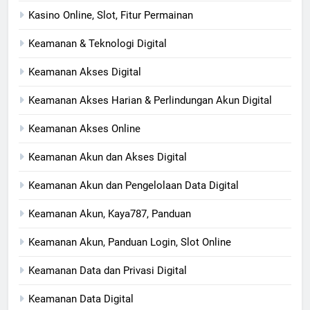
Kasino Online, Slot, Fitur Permainan
Keamanan & Teknologi Digital
Keamanan Akses Digital
Keamanan Akses Harian & Perlindungan Akun Digital
Keamanan Akses Online
Keamanan Akun dan Akses Digital
Keamanan Akun dan Pengelolaan Data Digital
Keamanan Akun, Kaya787, Panduan
Keamanan Akun, Panduan Login, Slot Online
Keamanan Data dan Privasi Digital
Keamanan Data Digital