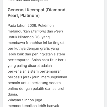
Generasi Keempat (Diamond,
Pearl, Platinum)
Pada tahun 2006, Pokémon
meluncurkan
Diamond
dan
Pearl
untuk Nintendo DS, yang
membawa franchise ini ke tingkat
berikutnya dengan grafis yang
lebih baik dan peningkatan sistem
pertempuran. Salah satu fitur baru
yang paling disorot adalah
perkenalan sistem pertempuran
berbasis jarak jauh, memungkinkan
pemain untuk bertarung secara
online dengan pelatih dari seluruh
dunia.
Wilayah Sinnoh juga
memperkenalkan lebih banyak