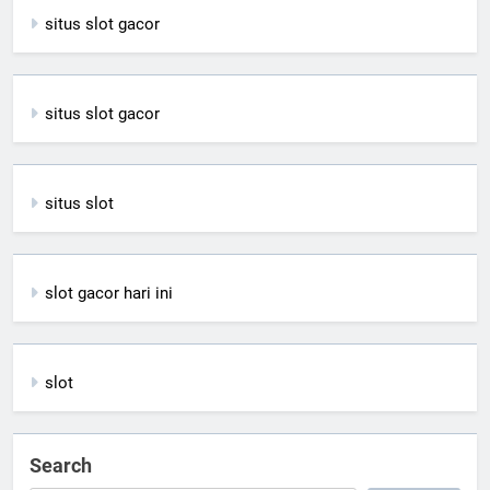
situs slot gacor
situs slot gacor
situs slot
slot gacor hari ini
slot
Search