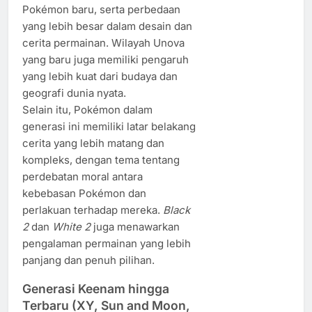
Pokémon baru, serta perbedaan
yang lebih besar dalam desain dan
cerita permainan. Wilayah Unova
yang baru juga memiliki pengaruh
yang lebih kuat dari budaya dan
geografi dunia nyata.
Selain itu, Pokémon dalam
generasi ini memiliki latar belakang
cerita yang lebih matang dan
kompleks, dengan tema tentang
perdebatan moral antara
kebebasan Pokémon dan
perlakuan terhadap mereka.
Black
2
dan
White 2
juga menawarkan
pengalaman permainan yang lebih
panjang dan penuh pilihan.
Generasi Keenam hingga
Terbaru (XY, Sun and Moon,