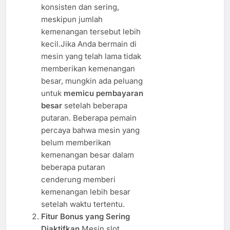
konsisten dan sering,
meskipun jumlah
kemenangan tersebut lebih
kecil.Jika Anda bermain di
mesin yang telah lama tidak
memberikan kemenangan
besar, mungkin ada peluang
untuk
memicu pembayaran
besar
setelah beberapa
putaran. Beberapa pemain
percaya bahwa mesin yang
belum memberikan
kemenangan besar dalam
beberapa putaran
cenderung memberi
kemenangan lebih besar
setelah waktu tertentu.
Fitur Bonus yang Sering
Diaktifkan
Mesin slot