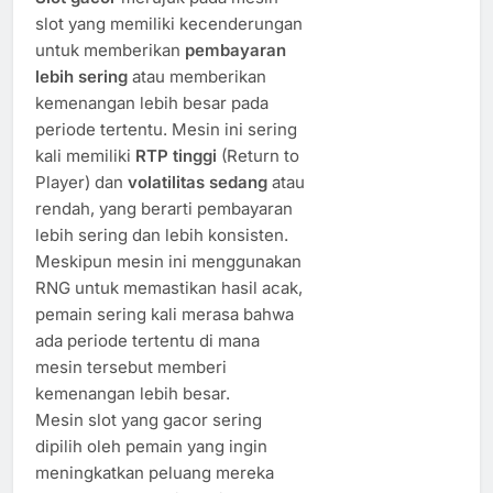
slot yang memiliki kecenderungan
untuk memberikan
pembayaran
lebih sering
atau memberikan
kemenangan lebih besar pada
periode tertentu. Mesin ini sering
kali memiliki
RTP tinggi
(Return to
Player) dan
volatilitas sedang
atau
rendah, yang berarti pembayaran
lebih sering dan lebih konsisten.
Meskipun mesin ini menggunakan
RNG untuk memastikan hasil acak,
pemain sering kali merasa bahwa
ada periode tertentu di mana
mesin tersebut memberi
kemenangan lebih besar.
Mesin slot yang gacor sering
dipilih oleh pemain yang ingin
meningkatkan peluang mereka