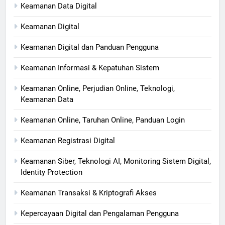
Keamanan Data Digital
Keamanan Digital
Keamanan Digital dan Panduan Pengguna
Keamanan Informasi & Kepatuhan Sistem
Keamanan Online, Perjudian Online, Teknologi,
Keamanan Data
Keamanan Online, Taruhan Online, Panduan Login
Keamanan Registrasi Digital
Keamanan Siber, Teknologi AI, Monitoring Sistem Digital,
Identity Protection
Keamanan Transaksi & Kriptografi Akses
Kepercayaan Digital dan Pengalaman Pengguna