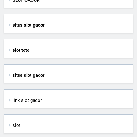
SLOT GACOR
situs slot gacor
slot toto
situs slot gacor
link slot gacor
slot