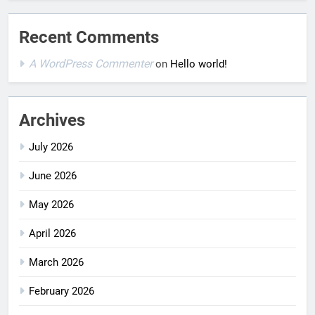
Recent Comments
A WordPress Commenter
on
Hello world!
Archives
July 2026
June 2026
May 2026
April 2026
March 2026
February 2026