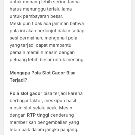
untuk menang lebih sering tanpa
harus menunggu terlalu lama
untuk pembayaran besar.
Meskipun tidak ada jaminan bahwa
pola ini akan berlanjut dalam setiap
sesi permainan, mengenali pola
yang terjadi dapat membantu
pemain memilih mesin dengan
peluang lebih besar untuk menang.
Mengapa Pola Slot Gacor Bisa
Terjadi?
Pola slot gacor
bisa terjadi karena
berbagai faktor, meskipun hasil
mesin slot selalu acak. Mesin
dengan
RTP tinggi
cenderung
memberikan pengembalian yang
lebih baik dalam jangka panjang.