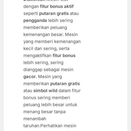
dengan
fitur bonus aktif
seperti
putaran gratis
atau
pengganda
lebih sering
memberikan peluang
kemenangan besar. Mesin
yang memberi kemenangan
kecil dan sering, serta
mengaktifkan
fitur bonus
lebih sering, sering
dianggap sebagai mesin
gacor
. Mesin yang
memberikan
putaran gratis
atau
simbol wild
dalam fitur
bonus sering memberi
peluang lebih besar untuk
menang besar tanpa
menambah
taruhan.Perhatikan mesin