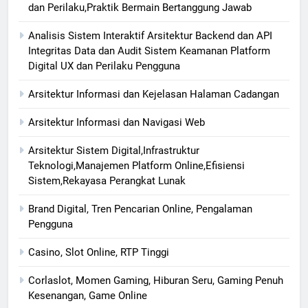
dan Perilaku,Praktik Bermain Bertanggung Jawab
Analisis Sistem Interaktif Arsitektur Backend dan API
Integritas Data dan Audit Sistem Keamanan Platform
Digital UX dan Perilaku Pengguna
Arsitektur Informasi dan Kejelasan Halaman Cadangan
Arsitektur Informasi dan Navigasi Web
Arsitektur Sistem Digital,Infrastruktur
Teknologi,Manajemen Platform Online,Efisiensi
Sistem,Rekayasa Perangkat Lunak
Brand Digital, Tren Pencarian Online, Pengalaman
Pengguna
Casino, Slot Online, RTP Tinggi
Corlaslot, Momen Gaming, Hiburan Seru, Gaming Penuh
Kesenangan, Game Online