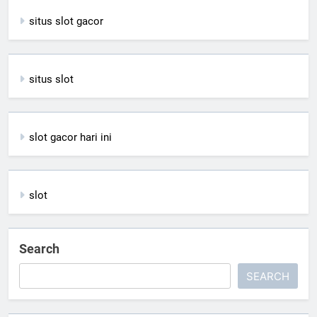
situs slot gacor
situs slot
slot gacor hari ini
slot
Search
SEARCH