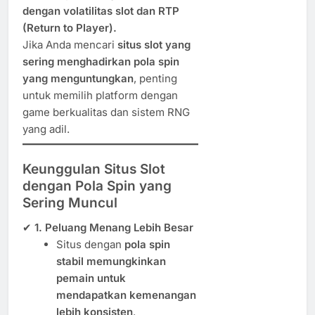
dengan volatilitas slot dan RTP
(Return to Player).
Jika Anda mencari
situs slot yang
sering menghadirkan pola spin
yang menguntungkan
, penting
untuk memilih platform dengan
game berkualitas dan sistem RNG
yang adil.
Keunggulan Situs Slot
dengan Pola Spin yang
Sering Muncul
✔
1. Peluang Menang Lebih Besar
Situs dengan
pola spin
stabil memungkinkan
pemain untuk
mendapatkan kemenangan
lebih konsisten
.