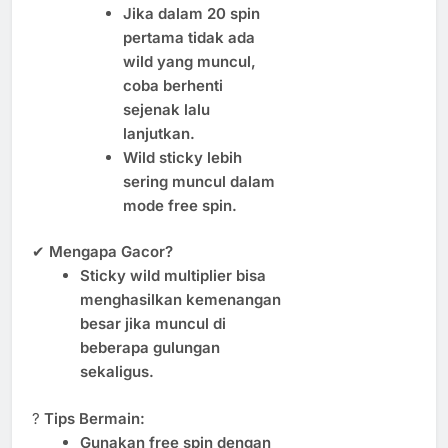
Jika dalam 20 spin
pertama tidak ada
wild yang muncul,
coba berhenti
sejenak lalu
lanjutkan.
Wild sticky lebih
sering muncul dalam
mode free spin.
✔
Mengapa Gacor?
Sticky wild multiplier bisa
menghasilkan kemenangan
besar jika muncul di
beberapa gulungan
sekaligus.
?
Tips Bermain:
Gunakan free spin dengan