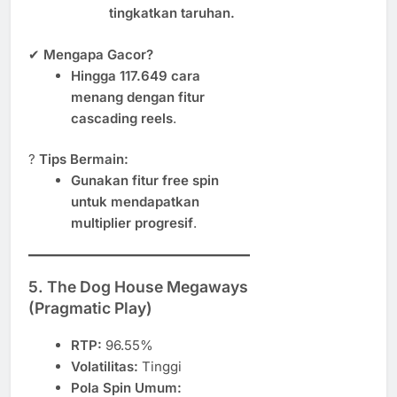
tingkatkan taruhan.
✔
Mengapa Gacor?
Hingga 117.649 cara
menang dengan fitur
cascading reels
.
?
Tips Bermain:
Gunakan fitur free spin
untuk mendapatkan
multiplier progresif
.
5. The Dog House Megaways
(Pragmatic Play)
RTP:
96.55%
Volatilitas:
Tinggi
Pola Spin Umum: