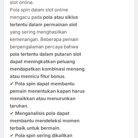
slot online.
Pola spin dalam slot online
mengacu pada
pola atau siklus
tertentu dalam permainan slot
yang sering menghasilkan
kemenangan. Beberapa pemain
berpengalaman percaya bahwa
pola tertentu dalam putaran slot
dapat meningkatkan peluang
mendapatkan kombinasi menang
atau memicu fitur bonus
.
✔
Pola spin dapat membantu
pemain menentukan kapan harus
menaikkan atau menurunkan
taruhan.
✔
Menganalisis pola dapat
membantu mendeteksi momen
terbaik untuk bermain.
✔
Pola spin sering dikaitkan