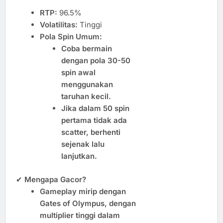
RTP:
96.5%
Volatilitas:
Tinggi
Pola Spin Umum:
Coba bermain
dengan pola 30-50
spin awal
menggunakan
taruhan kecil.
Jika dalam 50 spin
pertama tidak ada
scatter, berhenti
sejenak lalu
lanjutkan.
✔
Mengapa Gacor?
Gameplay mirip dengan
Gates of Olympus, dengan
multiplier tinggi dalam