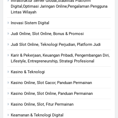
Infrastruktur Server Global,Stabilitas Platform
Digital,Optimasi Jaringan Online,Pengalaman Pengguna
Lintas Wilayah
Inovasi Sistem Digital
Judi Online, Slot Online, Bonus & Promosi
Judi Slot Online, Teknologi Perjudian, Platform Judi
Karir & Pekerjaan, Keuangan Pribadi, Pengembangan Diri,
Lifestyle, Entrepreneurship, Strategi Profesional
Kasino & Teknologi
Kasino Online, Slot Gacor, Panduan Permainan
Kasino Online, Slot Online, Panduan Permainan
Kasino Online, Slot, Fitur Permainan
Keamanan & Teknologi Digital