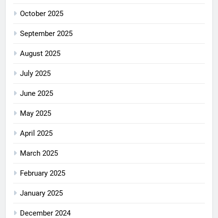
October 2025
September 2025
August 2025
July 2025
June 2025
May 2025
April 2025
March 2025
February 2025
January 2025
December 2024