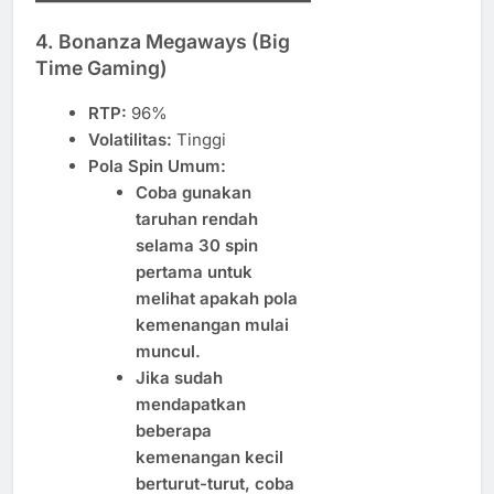
4. Bonanza Megaways (Big
Time Gaming)
RTP:
96%
Volatilitas:
Tinggi
Pola Spin Umum:
Coba gunakan
taruhan rendah
selama 30 spin
pertama untuk
melihat apakah pola
kemenangan mulai
muncul.
Jika sudah
mendapatkan
beberapa
kemenangan kecil
berturut-turut, coba