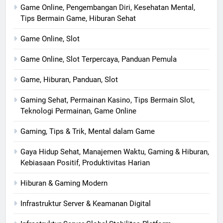
Game Online, Pengembangan Diri, Kesehatan Mental,
Tips Bermain Game, Hiburan Sehat
Game Online, Slot
Game Online, Slot Terpercaya, Panduan Pemula
Game, Hiburan, Panduan, Slot
Gaming Sehat, Permainan Kasino, Tips Bermain Slot,
Teknologi Permainan, Game Online
Gaming, Tips & Trik, Mental dalam Game
Gaya Hidup Sehat, Manajemen Waktu, Gaming & Hiburan,
Kebiasaan Positif, Produktivitas Harian
Hiburan & Gaming Modern
Infrastruktur Server & Keamanan Digital