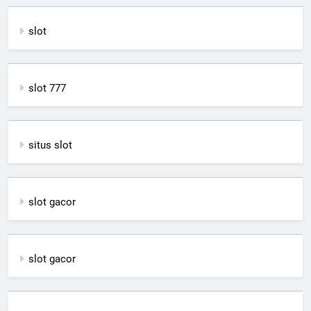
slot
slot 777
situs slot
slot gacor
slot gacor