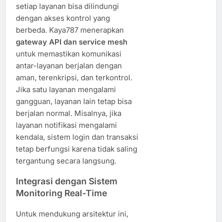
setiap layanan bisa dilindungi
dengan akses kontrol yang
berbeda. Kaya787 menerapkan
gateway API dan service mesh
untuk memastikan komunikasi
antar-layanan berjalan dengan
aman, terenkripsi, dan terkontrol.
Jika satu layanan mengalami
gangguan, layanan lain tetap bisa
berjalan normal. Misalnya, jika
layanan notifikasi mengalami
kendala, sistem login dan transaksi
tetap berfungsi karena tidak saling
tergantung secara langsung.
Integrasi dengan Sistem
Monitoring Real-Time
Untuk mendukung arsitektur ini,