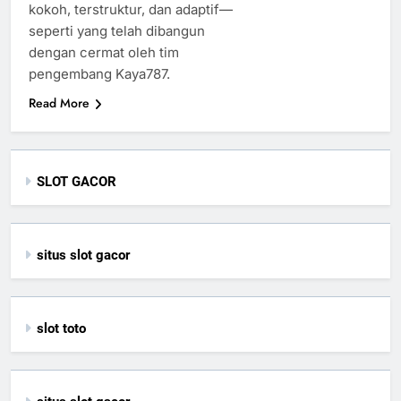
kokoh, terstruktur, dan adaptif—
seperti yang telah dibangun
dengan cermat oleh tim
pengembang Kaya787.
Read More
SLOT GACOR
situs slot gacor
slot toto