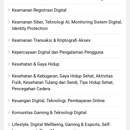
Keamanan Registrasi Digital
Keamanan Siber, Teknologi AI, Monitoring Sistem Digital,
Identity Protection
Keamanan Transaksi & Kriptografi Akses
Kepercayaan Digital dan Pengalaman Pengguna
Kesehatan & Gaya Hidup
Kesehatan & Kebugaran, Gaya Hidup Sehat, Aktivitas
Fisik, Kesehatan Tulang dan Sendi, Tips Hidup Sehat,
Pencegahan Cedera
Keuangan Digital, Teknologi, Pembayaran Online
Komunitas Gaming & Teknologi Digital
Lifestyle, Digital Wellbeing, Gaming & Esports, Self-