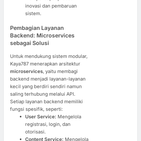
inovasi dan pembaruan
sistem.
Pembagian Layanan
Backend: Microservices
sebagai Solusi
Untuk mendukung sistem modular,
Kaya787 menerapkan arsitektur
microservices
, yaitu membagi
backend menjadi layanan-layanan
kecil yang berdiri sendiri namun
saling terhubung melalui API.
Setiap layanan backend memiliki
fungsi spesifik, seperti:
User Service:
Mengelola
registrasi, login, dan
otorisasi.
Content Service:
Mengelola