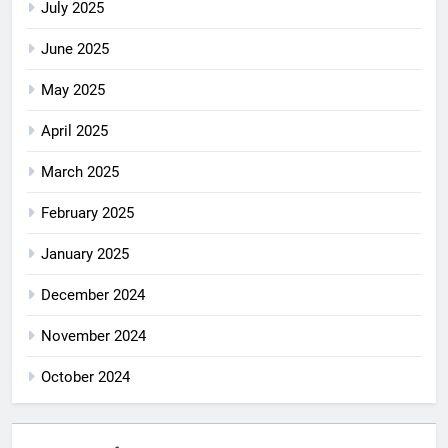
July 2025
June 2025
May 2025
April 2025
March 2025
February 2025
January 2025
December 2024
November 2024
October 2024