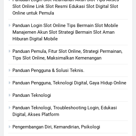
Slot Online Link Slot Resmi Edukasi Slot Digital Slot
Online untuk Pemula
Panduan Login Slot Online Tips Bermain Slot Mobile
Manajemen Akun Slot Strategi Bermain Slot Aman
Hiburan Digital Mobile
Panduan Pemula, Fitur Slot Online, Strategi Permainan,
Tips Slot Online, Maksimalkan Kemenangan
Panduan Pengguna & Solusi Teknis.
Panduan Pengguna, Teknologi Digital, Gaya Hidup Online
Panduan Teknologi
Panduan Teknologi, Troubleshooting Login, Edukasi
Digital, Akses Platform
Pengembangan Diri, Kemandirian, Psikologi