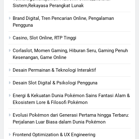
Sistem,Rekayasa Perangkat Lunak
Brand Digital, Tren Pencarian Online, Pengalaman
Pengguna
Casino, Slot Online, RTP Tinggi
Corlaslot, Momen Gaming, Hiburan Seru, Gaming Penuh
Kesenangan, Game Online
Desain Permainan & Teknologi Interaktif
Desain Slot Digital & Psikologi Pengguna
Energi & Kekuatan Dunia Pokémon Sains Fantasi Alam &
Ekosistem Lore & Filosofi Pokémon
Evolusi Pokémon dari Generasi Pertama hingga Terbaru:
Perjalanan Luar Biasa dalam Dunia Pokémon
Frontend Optimization & UX Engineering