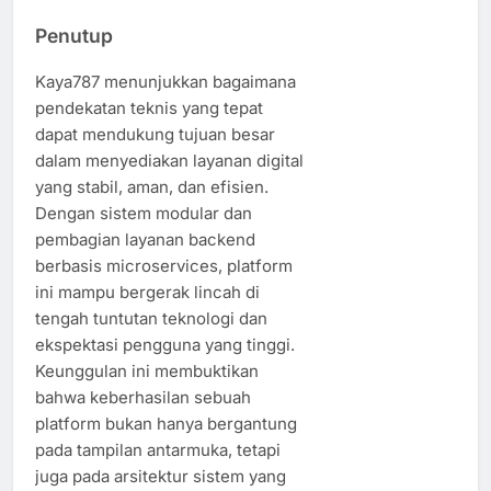
Penutup
Kaya787 menunjukkan bagaimana
pendekatan teknis yang tepat
dapat mendukung tujuan besar
dalam menyediakan layanan digital
yang stabil, aman, dan efisien.
Dengan sistem modular dan
pembagian layanan backend
berbasis microservices, platform
ini mampu bergerak lincah di
tengah tuntutan teknologi dan
ekspektasi pengguna yang tinggi.
Keunggulan ini membuktikan
bahwa keberhasilan sebuah
platform bukan hanya bergantung
pada tampilan antarmuka, tetapi
juga pada arsitektur sistem yang