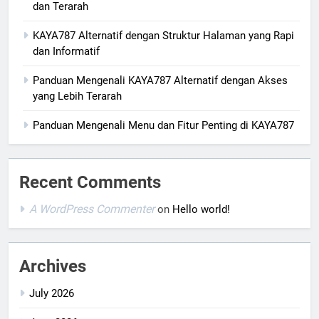
dan Terarah
KAYA787 Alternatif dengan Struktur Halaman yang Rapi
dan Informatif
Panduan Mengenali KAYA787 Alternatif dengan Akses
yang Lebih Terarah
Panduan Mengenali Menu dan Fitur Penting di KAYA787
Recent Comments
A WordPress Commenter
on
Hello world!
Archives
July 2026