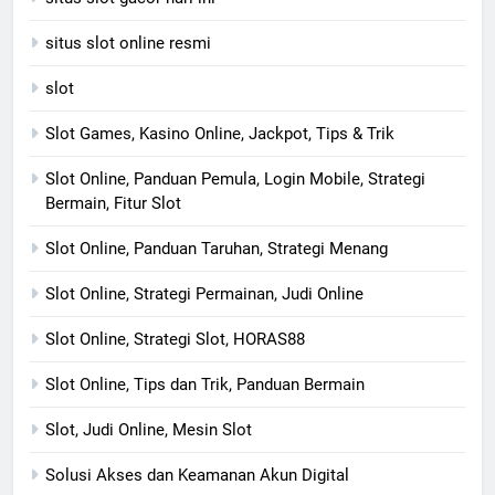
situs slot online resmi
slot
Slot Games, Kasino Online, Jackpot, Tips & Trik
Slot Online, Panduan Pemula, Login Mobile, Strategi
Bermain, Fitur Slot
Slot Online, Panduan Taruhan, Strategi Menang
Slot Online, Strategi Permainan, Judi Online
Slot Online, Strategi Slot, HORAS88
Slot Online, Tips dan Trik, Panduan Bermain
Slot, Judi Online, Mesin Slot
Solusi Akses dan Keamanan Akun Digital