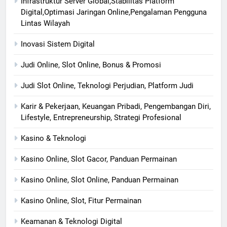
Infrastruktur Server Global,Stabilitas Platform
Digital,Optimasi Jaringan Online,Pengalaman Pengguna
Lintas Wilayah
Inovasi Sistem Digital
Judi Online, Slot Online, Bonus & Promosi
Judi Slot Online, Teknologi Perjudian, Platform Judi
Karir & Pekerjaan, Keuangan Pribadi, Pengembangan Diri,
Lifestyle, Entrepreneurship, Strategi Profesional
Kasino & Teknologi
Kasino Online, Slot Gacor, Panduan Permainan
Kasino Online, Slot Online, Panduan Permainan
Kasino Online, Slot, Fitur Permainan
Keamanan & Teknologi Digital