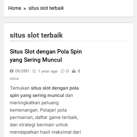
Home
situs slot terbaik
situs slot terbaik
Situs Slot dengan Pola Spin
yang Sering Muncul
0fc0f81
1 year ago
0
8
mins
Temukan
situs slot dengan pola
spin yang sering muncul
dan
meningkatkan peluang
kemenangan. Pelajari pola
permainan, daftar game terbaik,
dan strategi bermain untuk
mendapatkan hasil maksimal dari