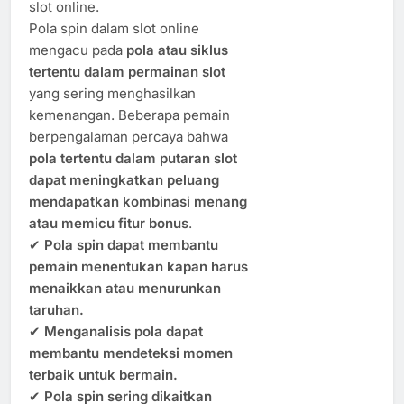
slot online.
Pola spin dalam slot online
mengacu pada
pola atau siklus
tertentu dalam permainan slot
yang sering menghasilkan
kemenangan. Beberapa pemain
berpengalaman percaya bahwa
pola tertentu dalam putaran slot
dapat meningkatkan peluang
mendapatkan kombinasi menang
atau memicu fitur bonus
.
✔
Pola spin dapat membantu
pemain menentukan kapan harus
menaikkan atau menurunkan
taruhan.
✔
Menganalisis pola dapat
membantu mendeteksi momen
terbaik untuk bermain.
✔
Pola spin sering dikaitkan