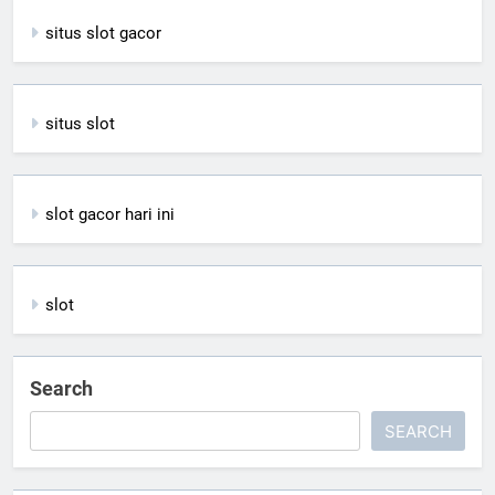
situs slot gacor
situs slot
slot gacor hari ini
slot
Search
SEARCH