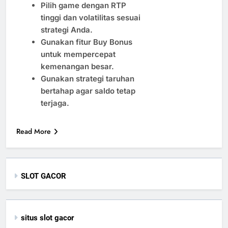
Pilih game dengan RTP
tinggi dan volatilitas sesuai
strategi Anda.
Gunakan fitur Buy Bonus
untuk mempercepat
kemenangan besar.
Gunakan strategi taruhan
bertahap agar saldo tetap
terjaga.
Read More
SLOT GACOR
situs slot gacor