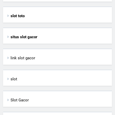
slot toto
situs slot gacor
link slot gacor
slot
Slot Gacor