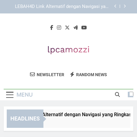
Skip
KAYA787 Alternatif dengan Struktur Halaman
to
yang Rapi dan Informatif
content
Panduan Mengenali KAYA787 Alternatif dengan
Akses yang Lebih Terarah
EDWINSLOT Link Alternatif dengan Navigasi yang
Ringkas dan Terarah
LEBAH4D Link Alternatif dengan Navigasi yang
Ringkas dan Terarah
KAYA787 Alternatif dengan Struktur Halaman
yang Rapi dan Informatif
LP Camozzi
Temukan Solusi Komponen Industri Dari LP
Panduan Mengenali KAYA787 Alternatif dengan
NEWSLETTER
RANDOM NEWS
Akses yang Lebih Terarah
Camozzi.
MENU
WINSLOT Link Alternatif dengan Navigasi yang Ringkas dan T
HEADLINES
Weeks Ago