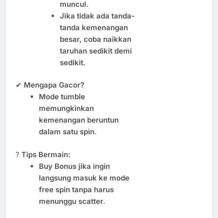
muncul.
Jika tidak ada tanda-
tanda kemenangan
besar, coba naikkan
taruhan sedikit demi
sedikit.
✔
Mengapa Gacor?
Mode tumble
memungkinkan
kemenangan beruntun
dalam satu spin
.
?
Tips Bermain:
Buy Bonus jika ingin
langsung masuk ke mode
free spin tanpa harus
menunggu scatter
.