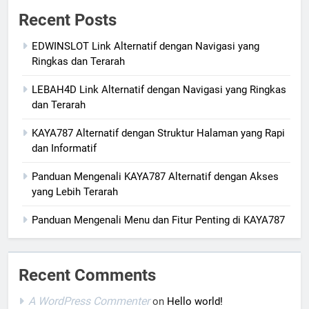
Recent Posts
EDWINSLOT Link Alternatif dengan Navigasi yang
Ringkas dan Terarah
LEBAH4D Link Alternatif dengan Navigasi yang Ringkas
dan Terarah
KAYA787 Alternatif dengan Struktur Halaman yang Rapi
dan Informatif
Panduan Mengenali KAYA787 Alternatif dengan Akses
yang Lebih Terarah
Panduan Mengenali Menu dan Fitur Penting di KAYA787
Recent Comments
A WordPress Commenter
on
Hello world!