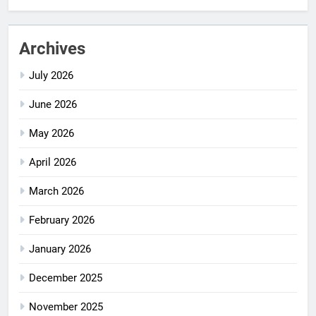
Archives
July 2026
June 2026
May 2026
April 2026
March 2026
February 2026
January 2026
December 2025
November 2025