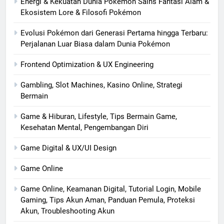
Energi & Kekuatan Dunia Pokémon Sains Fantasi Alam &
Ekosistem Lore & Filosofi Pokémon
Evolusi Pokémon dari Generasi Pertama hingga Terbaru:
Perjalanan Luar Biasa dalam Dunia Pokémon
Frontend Optimization & UX Engineering
Gambling, Slot Machines, Kasino Online, Strategi
Bermain
Game & Hiburan, Lifestyle, Tips Bermain Game,
Kesehatan Mental, Pengembangan Diri
Game Digital & UX/UI Design
Game Online
Game Online, Keamanan Digital, Tutorial Login, Mobile
Gaming, Tips Akun Aman, Panduan Pemula, Proteksi
Akun, Troubleshooting Akun