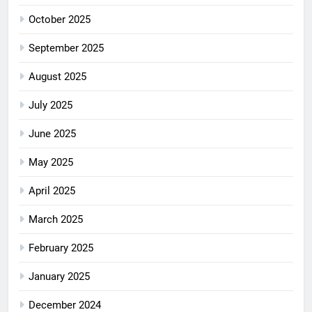
October 2025
September 2025
August 2025
July 2025
June 2025
May 2025
April 2025
March 2025
February 2025
January 2025
December 2024