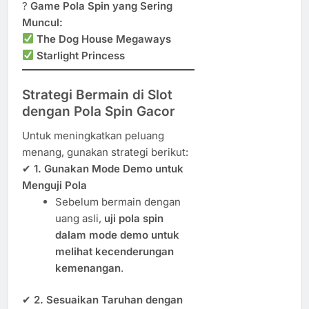
?
Game Pola Spin yang Sering
Muncul:
The Dog House Megaways
Starlight Princess
Strategi Bermain di Slot
dengan Pola Spin Gacor
Untuk meningkatkan peluang
menang, gunakan strategi berikut:
✔
1. Gunakan Mode Demo untuk
Menguji Pola
Sebelum bermain dengan
uang asli,
uji pola spin
dalam mode demo untuk
melihat kecenderungan
kemenangan
.
✔
2. Sesuaikan Taruhan dengan