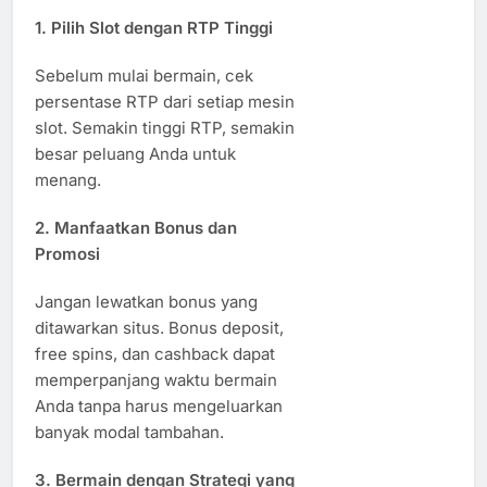
1. Pilih Slot dengan RTP Tinggi
Sebelum mulai bermain, cek
persentase RTP dari setiap mesin
slot. Semakin tinggi RTP, semakin
besar peluang Anda untuk
menang.
2. Manfaatkan Bonus dan
Promosi
Jangan lewatkan bonus yang
ditawarkan situs. Bonus deposit,
free spins, dan cashback dapat
memperpanjang waktu bermain
Anda tanpa harus mengeluarkan
banyak modal tambahan.
3. Bermain dengan Strategi yang