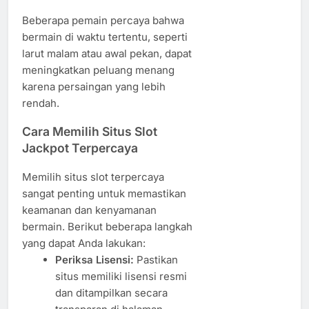
Beberapa pemain percaya bahwa
bermain di waktu tertentu, seperti
larut malam atau awal pekan, dapat
meningkatkan peluang menang
karena persaingan yang lebih
rendah.
Cara Memilih Situs Slot
Jackpot Terpercaya
Memilih situs slot terpercaya
sangat penting untuk memastikan
keamanan dan kenyamanan
bermain. Berikut beberapa langkah
yang dapat Anda lakukan:
Periksa Lisensi:
Pastikan
situs memiliki lisensi resmi
dan ditampilkan secara