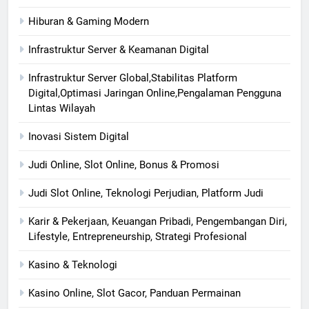
Hiburan & Gaming Modern
Infrastruktur Server & Keamanan Digital
Infrastruktur Server Global,Stabilitas Platform
Digital,Optimasi Jaringan Online,Pengalaman Pengguna
Lintas Wilayah
Inovasi Sistem Digital
Judi Online, Slot Online, Bonus & Promosi
Judi Slot Online, Teknologi Perjudian, Platform Judi
Karir & Pekerjaan, Keuangan Pribadi, Pengembangan Diri,
Lifestyle, Entrepreneurship, Strategi Profesional
Kasino & Teknologi
Kasino Online, Slot Gacor, Panduan Permainan