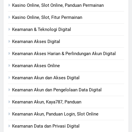
Kasino Online, Slot Online, Panduan Permainan
Kasino Online, Slot, Fitur Permainan
Keamanan & Teknologi Digital
Keamanan Akses Digital
Keamanan Akses Harian & Perlindungan Akun Digital
Keamanan Akses Online
Keamanan Akun dan Akses Digital
Keamanan Akun dan Pengelolaan Data Digital
Keamanan Akun, Kaya787, Panduan
Keamanan Akun, Panduan Login, Slot Online
Keamanan Data dan Privasi Digital