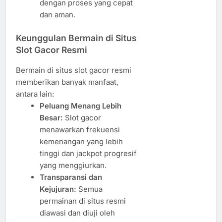
dengan proses yang cepat
dan aman.
Keunggulan Bermain di Situs
Slot Gacor Resmi
Bermain di situs slot gacor resmi
memberikan banyak manfaat,
antara lain:
Peluang Menang Lebih
Besar:
Slot gacor
menawarkan frekuensi
kemenangan yang lebih
tinggi dan jackpot progresif
yang menggiurkan.
Transparansi dan
Kejujuran:
Semua
permainan di situs resmi
diawasi dan diuji oleh