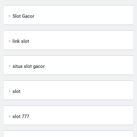
Slot Gacor
link slot
situs slot gacor
slot
slot 777