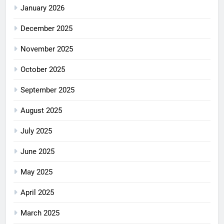
January 2026
December 2025
November 2025
October 2025
September 2025
August 2025
July 2025
June 2025
May 2025
April 2025
March 2025