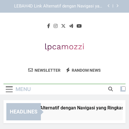
Skip
KAYA787 Alternatif dengan Struktur Halaman
to
yang Rapi dan Informatif
content
Panduan Mengenali KAYA787 Alternatif dengan
Akses yang Lebih Terarah
EDWINSLOT Link Alternatif dengan Navigasi yang
Ringkas dan Terarah
LEBAH4D Link Alternatif dengan Navigasi yang
Ringkas dan Terarah
KAYA787 Alternatif dengan Struktur Halaman
yang Rapi dan Informatif
LP Camozzi
Temukan Solusi Komponen Industri Dari LP
Panduan Mengenali KAYA787 Alternatif dengan
NEWSLETTER
RANDOM NEWS
Akses yang Lebih Terarah
Camozzi.
MENU
WINSLOT Link Alternatif dengan Navigasi yang Ringkas dan T
HEADLINES
Weeks Ago