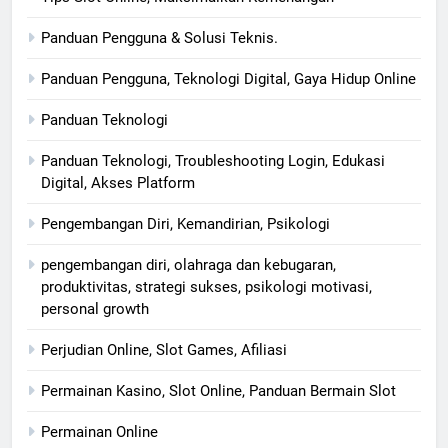
Panduan Pengguna & Solusi Teknis.
Panduan Pengguna, Teknologi Digital, Gaya Hidup Online
Panduan Teknologi
Panduan Teknologi, Troubleshooting Login, Edukasi
Digital, Akses Platform
Pengembangan Diri, Kemandirian, Psikologi
pengembangan diri, olahraga dan kebugaran,
produktivitas, strategi sukses, psikologi motivasi,
personal growth
Perjudian Online, Slot Games, Afiliasi
Permainan Kasino, Slot Online, Panduan Bermain Slot
Permainan Online