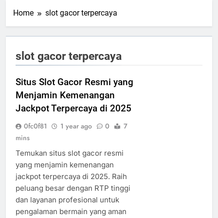
Home
slot gacor terpercaya
slot gacor terpercaya
Situs Slot Gacor Resmi yang
Menjamin Kemenangan
Jackpot Terpercaya di 2025
0fc0f81
1 year ago
0
7
mins
Temukan situs slot gacor resmi
yang menjamin kemenangan
jackpot terpercaya di 2025. Raih
peluang besar dengan RTP tinggi
dan layanan profesional untuk
pengalaman bermain yang aman