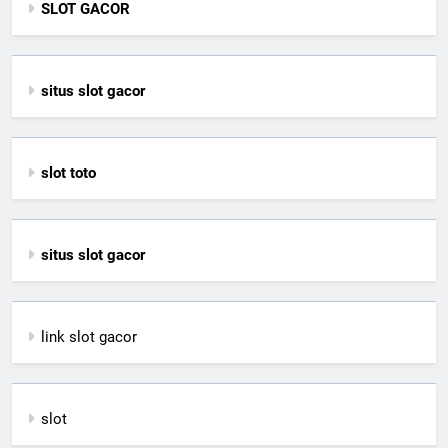
SLOT GACOR
situs slot gacor
slot toto
situs slot gacor
link slot gacor
slot