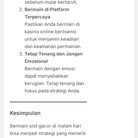
sebelum mulai bertaruh.
Bermain di Platform
Terpercaya
Pastikan Anda bermain di
kasino online berlisensi
untuk menjamin keadilan
dan keamanan permainan.
Tetap Tenang dan Jangan
Emosional
Bermain dengan emosi
dapat menyebabkan
kerugian. Tetap tenang dan
fokus pada strategi Anda.
Kesimpulan
Bermain slot gacor di malam hari
bisa menjadi strategi yang menarik