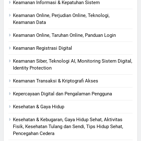
Keamanan Informasi & Kepatuhan Sistem
Keamanan Online, Perjudian Online, Teknologi,
Keamanan Data
Keamanan Online, Taruhan Online, Panduan Login
Keamanan Registrasi Digital
Keamanan Siber, Teknologi AI, Monitoring Sistem Digital,
Identity Protection
Keamanan Transaksi & Kriptografi Akses
Kepercayaan Digital dan Pengalaman Pengguna
Kesehatan & Gaya Hidup
Kesehatan & Kebugaran, Gaya Hidup Sehat, Aktivitas
Fisik, Kesehatan Tulang dan Sendi, Tips Hidup Sehat,
Pencegahan Cedera