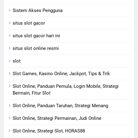
Sistem Akses Pengguna
situs slot gacor
situs slot gacor hari ini
situs slot online resmi
slot
Slot Games, Kasino Online, Jackpot, Tips & Trik
Slot Online, Panduan Pemula, Login Mobile, Strategi
Bermain, Fitur Slot
Slot Online, Panduan Taruhan, Strategi Menang
Slot Online, Strategi Permainan, Judi Online
Slot Online, Strategi Slot, HORAS88