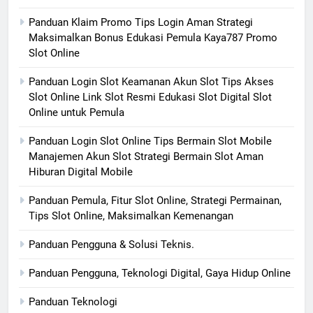
Panduan Klaim Promo Tips Login Aman Strategi
Maksimalkan Bonus Edukasi Pemula Kaya787 Promo
Slot Online
Panduan Login Slot Keamanan Akun Slot Tips Akses
Slot Online Link Slot Resmi Edukasi Slot Digital Slot
Online untuk Pemula
Panduan Login Slot Online Tips Bermain Slot Mobile
Manajemen Akun Slot Strategi Bermain Slot Aman
Hiburan Digital Mobile
Panduan Pemula, Fitur Slot Online, Strategi Permainan,
Tips Slot Online, Maksimalkan Kemenangan
Panduan Pengguna & Solusi Teknis.
Panduan Pengguna, Teknologi Digital, Gaya Hidup Online
Panduan Teknologi