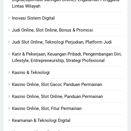
Lintas Wilayah
Inovasi Sistem Digital
Judi Online, Slot Online, Bonus & Promosi
Judi Slot Online, Teknologi Perjudian, Platform Judi
Karir & Pekerjaan, Keuangan Pribadi, Pengembangan Diri,
Lifestyle, Entrepreneurship, Strategi Profesional
Kasino & Teknologi
Kasino Online, Slot Gacor, Panduan Permainan
Kasino Online, Slot Online, Panduan Permainan
Kasino Online, Slot, Fitur Permainan
Keamanan & Teknologi Digital