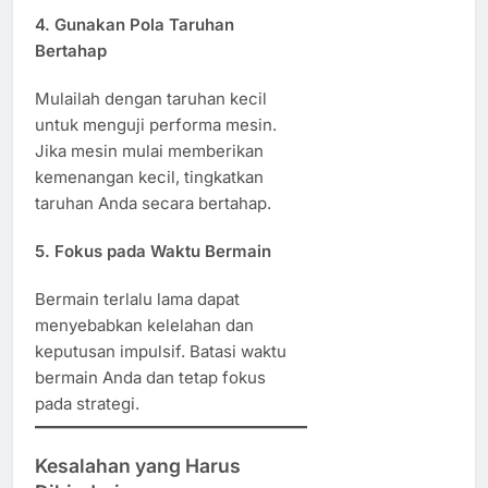
4. Gunakan Pola Taruhan
Bertahap
Mulailah dengan taruhan kecil
untuk menguji performa mesin.
Jika mesin mulai memberikan
kemenangan kecil, tingkatkan
taruhan Anda secara bertahap.
5. Fokus pada Waktu Bermain
Bermain terlalu lama dapat
menyebabkan kelelahan dan
keputusan impulsif. Batasi waktu
bermain Anda dan tetap fokus
pada strategi.
Kesalahan yang Harus