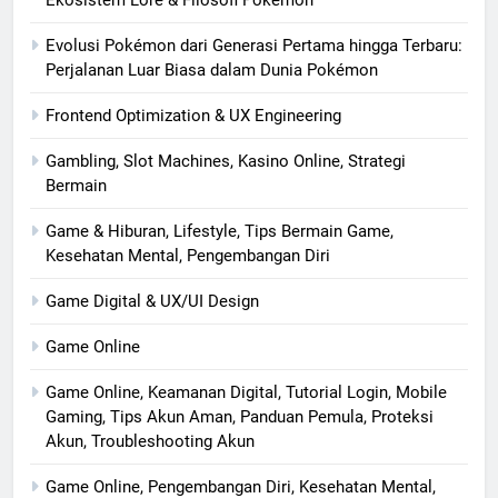
Evolusi Pokémon dari Generasi Pertama hingga Terbaru:
Perjalanan Luar Biasa dalam Dunia Pokémon
Frontend Optimization & UX Engineering
Gambling, Slot Machines, Kasino Online, Strategi
Bermain
Game & Hiburan, Lifestyle, Tips Bermain Game,
Kesehatan Mental, Pengembangan Diri
Game Digital & UX/UI Design
Game Online
Game Online, Keamanan Digital, Tutorial Login, Mobile
Gaming, Tips Akun Aman, Panduan Pemula, Proteksi
Akun, Troubleshooting Akun
Game Online, Pengembangan Diri, Kesehatan Mental,