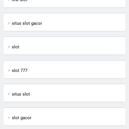
situs slot gacor
slot
slot 777
situs slot
slot gacor