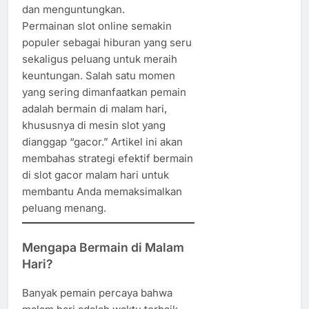
dan menguntungkan.
Permainan slot online semakin
populer sebagai hiburan yang seru
sekaligus peluang untuk meraih
keuntungan. Salah satu momen
yang sering dimanfaatkan pemain
adalah bermain di malam hari,
khususnya di mesin slot yang
dianggap “gacor.” Artikel ini akan
membahas strategi efektif bermain
di slot gacor malam hari untuk
membantu Anda memaksimalkan
peluang menang.
Mengapa Bermain di Malam
Hari?
Banyak pemain percaya bahwa