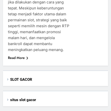
jika dilakukan dengan cara yang
tepat. Meskipun keberuntungan
tetap menjadi faktor utama dalam
permainan slot, strategi yang baik
seperti memilih mesin dengan RTP
tinggi, memanfaatkan promosi
malam hari, dan mengelola
bankroll dapat membantu
meningkatkan peluang menang.
Read More
SLOT GACOR
situs slot gacor