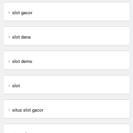
slot gacor
slot dana
slot demo
slot
situs slot gacor