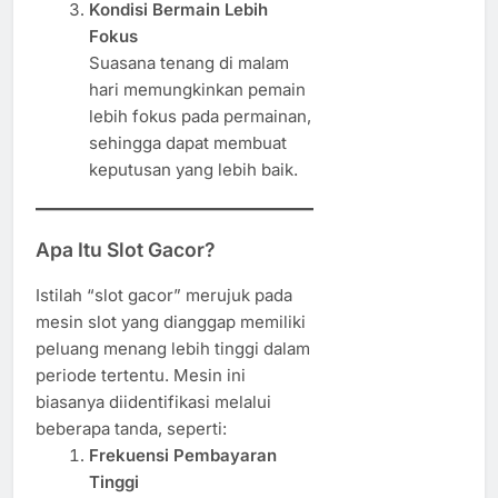
Kondisi Bermain Lebih
Fokus
Suasana tenang di malam
hari memungkinkan pemain
lebih fokus pada permainan,
sehingga dapat membuat
keputusan yang lebih baik.
Apa Itu Slot Gacor?
Istilah “slot gacor” merujuk pada
mesin slot yang dianggap memiliki
peluang menang lebih tinggi dalam
periode tertentu. Mesin ini
biasanya diidentifikasi melalui
beberapa tanda, seperti:
Frekuensi Pembayaran
Tinggi