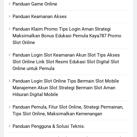
Panduan Game Online
Panduan Keamanan Akses
Panduan Klaim Promo Tips Login Aman Strategi
Maksimalkan Bonus Edukasi Pemula Kaya787 Promo
Slot Online
Panduan Login Slot Keamanan Akun Slot Tips Akses
Slot Online Link Slot Resmi Edukasi Slot Digital Slot
Online untuk Pemula
Panduan Login Slot Online Tips Bermain Slot Mobile
Manajemen Akun Slot Strategi Bermain Slot Aman
Hiburan Digital Mobile
Panduan Pemula, Fitur Slot Online, Strategi Permainan,
Tips Slot Online, Maksimalkan Kemenangan
Panduan Pengguna & Solusi Teknis.