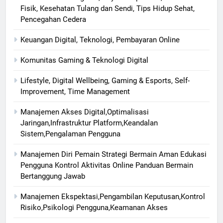
Fisik, Kesehatan Tulang dan Sendi, Tips Hidup Sehat,
Pencegahan Cedera
Keuangan Digital, Teknologi, Pembayaran Online
Komunitas Gaming & Teknologi Digital
Lifestyle, Digital Wellbeing, Gaming & Esports, Self-
Improvement, Time Management
Manajemen Akses Digital,Optimalisasi
Jaringan,Infrastruktur Platform,Keandalan
Sistem,Pengalaman Pengguna
Manajemen Diri Pemain Strategi Bermain Aman Edukasi
Pengguna Kontrol Aktivitas Online Panduan Bermain
Bertanggung Jawab
Manajemen Ekspektasi,Pengambilan Keputusan,Kontrol
Risiko,Psikologi Pengguna,Keamanan Akses