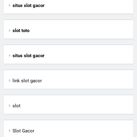
situs slot gacor
slot toto
situs slot gacor
link slot gacor
slot
Slot Gacor