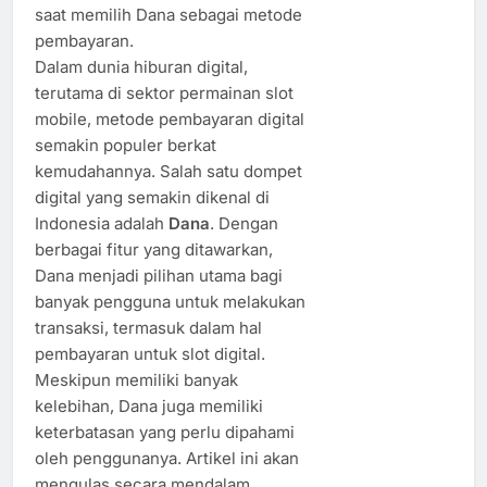
saat memilih Dana sebagai metode
pembayaran.
Dalam dunia hiburan digital,
terutama di sektor permainan slot
mobile, metode pembayaran digital
semakin populer berkat
kemudahannya. Salah satu dompet
digital yang semakin dikenal di
Indonesia adalah
Dana
. Dengan
berbagai fitur yang ditawarkan,
Dana menjadi pilihan utama bagi
banyak pengguna untuk melakukan
transaksi, termasuk dalam hal
pembayaran untuk slot digital.
Meskipun memiliki banyak
kelebihan, Dana juga memiliki
keterbatasan yang perlu dipahami
oleh penggunanya. Artikel ini akan
mengulas secara mendalam