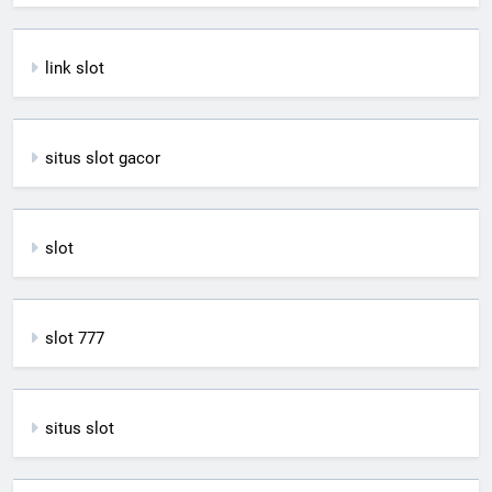
link slot
situs slot gacor
slot
slot 777
situs slot