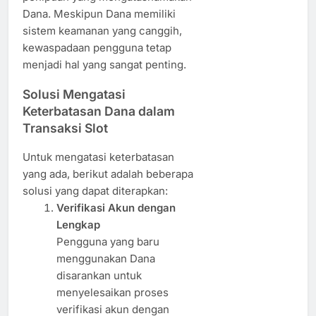
Dana. Meskipun Dana memiliki
sistem keamanan yang canggih,
kewaspadaan pengguna tetap
menjadi hal yang sangat penting.
Solusi Mengatasi
Keterbatasan Dana dalam
Transaksi Slot
Untuk mengatasi keterbatasan
yang ada, berikut adalah beberapa
solusi yang dapat diterapkan:
Verifikasi Akun dengan
Lengkap
Pengguna yang baru
menggunakan Dana
disarankan untuk
menyelesaikan proses
verifikasi akun dengan