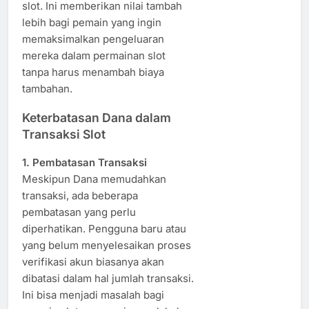
slot. Ini memberikan nilai tambah
lebih bagi pemain yang ingin
memaksimalkan pengeluaran
mereka dalam permainan slot
tanpa harus menambah biaya
tambahan.
Keterbatasan Dana dalam
Transaksi Slot
1. Pembatasan Transaksi
Meskipun Dana memudahkan
transaksi, ada beberapa
pembatasan yang perlu
diperhatikan. Pengguna baru atau
yang belum menyelesaikan proses
verifikasi akun biasanya akan
dibatasi dalam hal jumlah transaksi.
Ini bisa menjadi masalah bagi