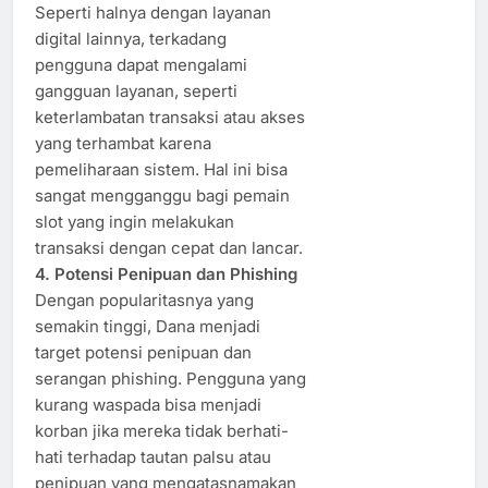
Seperti halnya dengan layanan
digital lainnya, terkadang
pengguna dapat mengalami
gangguan layanan, seperti
keterlambatan transaksi atau akses
yang terhambat karena
pemeliharaan sistem. Hal ini bisa
sangat mengganggu bagi pemain
slot yang ingin melakukan
transaksi dengan cepat dan lancar.
4. Potensi Penipuan dan Phishing
Dengan popularitasnya yang
semakin tinggi, Dana menjadi
target potensi penipuan dan
serangan phishing. Pengguna yang
kurang waspada bisa menjadi
korban jika mereka tidak berhati-
hati terhadap tautan palsu atau
penipuan yang mengatasnamakan