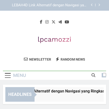
Skip
KAYA787 Alternatif dengan Struktur Halaman
to
yang Rapi dan Informatif
content
Panduan Mengenali KAYA787 Alternatif dengan
Akses yang Lebih Terarah
EDWINSLOT Link Alternatif dengan Navigasi yang
Ringkas dan Terarah
LEBAH4D Link Alternatif dengan Navigasi yang
Ringkas dan Terarah
KAYA787 Alternatif dengan Struktur Halaman
yang Rapi dan Informatif
LP Camozzi
Temukan Solusi Komponen Industri Dari LP
Panduan Mengenali KAYA787 Alternatif dengan
NEWSLETTER
RANDOM NEWS
Akses yang Lebih Terarah
Camozzi.
MENU
WINSLOT Link Alternatif dengan Navigasi yang Ringkas dan T
HEADLINES
Weeks Ago