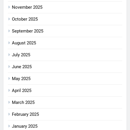
November 2025
October 2025
September 2025
August 2025
July 2025
June 2025
May 2025
April 2025
March 2025
February 2025
January 2025