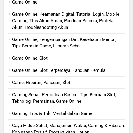
Game Online
Game Online, Keamanan Digital, Tutorial Login, Mobile
Gaming, Tips Akun Aman, Panduan Pemula, Proteksi
Akun, Troubleshooting Akun
Game Online, Pengembangan Diri, Kesehatan Mental,
Tips Bermain Game, Hiburan Sehat
Game Online, Slot
Game Online, Slot Terpercaya, Panduan Pemula
Game, Hiburan, Panduan, Slot
Gaming Sehat, Permainan Kasino, Tips Bermain Slot,
Teknologi Permainan, Game Online
Gaming, Tips & Trik, Mental dalam Game
Gaya Hidup Sehat, Manajemen Waktu, Gaming & Hiburan,
Kebiasaan Positif, Produktivitas Harian