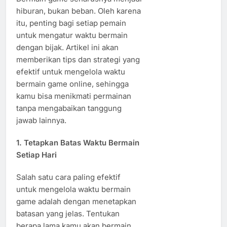
hiburan, bukan beban. Oleh karena
itu, penting bagi setiap pemain
untuk mengatur waktu bermain
dengan bijak. Artikel ini akan
memberikan tips dan strategi yang
efektif untuk mengelola waktu
bermain game online, sehingga
kamu bisa menikmati permainan
tanpa mengabaikan tanggung
jawab lainnya.
1.
Tetapkan Batas Waktu Bermain
Setiap Hari
Salah satu cara paling efektif
untuk mengelola waktu bermain
game adalah dengan menetapkan
batasan yang jelas. Tentukan
berapa lama kamu akan bermain