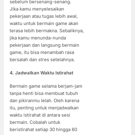
sebelum bersenang-senang.
Jika kamu menyelesaikan
pekerjaan atau tugas lebih awal,
waktu untuk bermain game akan
terasa lebih bermakna. Sebaliknya,
jika kamu menunda-nunda
pekerjaan dan langsung bermain
game, itu bisa menambah rasa
bersalah dan stres setelahnya.
4.
Jadwalkan Waktu Istirahat
Bermain game selama berjam-jam
tanpa henti bisa membuat tubuh
dan pikiranmu lelah. Oleh karena
itu, penting untuk menjadwalkan
waktu istirahat di antara sesi
bermain. Cobalah untuk
beristirahat setiap 30 hingga 60