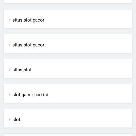
situs slot gacor
situs slot gacor
situs slot
slot gacor hari ini
slot