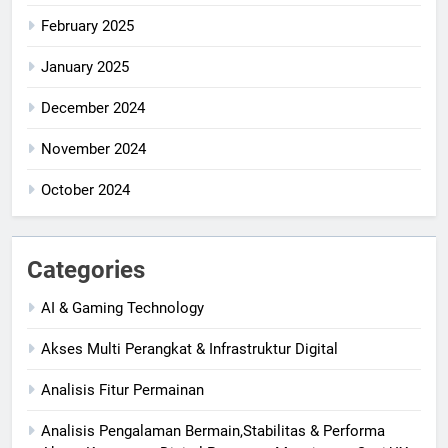
February 2025
January 2025
December 2024
November 2024
October 2024
Categories
AI & Gaming Technology
Akses Multi Perangkat & Infrastruktur Digital
Analisis Fitur Permainan
Analisis Pengalaman Bermain,Stabilitas & Performa