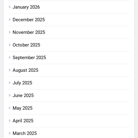
January 2026
December 2025
November 2025
October 2025
September 2025
August 2025
July 2025
June 2025
May 2025
April 2025
March 2025