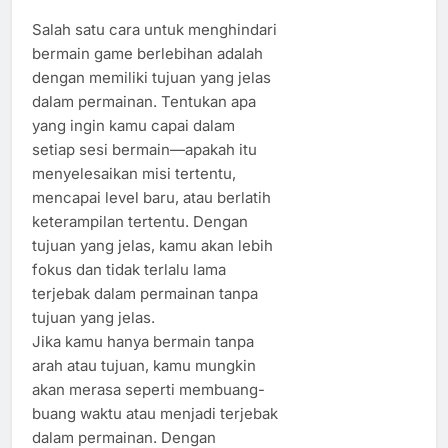
Salah satu cara untuk menghindari
bermain game berlebihan adalah
dengan memiliki tujuan yang jelas
dalam permainan. Tentukan apa
yang ingin kamu capai dalam
setiap sesi bermain—apakah itu
menyelesaikan misi tertentu,
mencapai level baru, atau berlatih
keterampilan tertentu. Dengan
tujuan yang jelas, kamu akan lebih
fokus dan tidak terlalu lama
terjebak dalam permainan tanpa
tujuan yang jelas.
Jika kamu hanya bermain tanpa
arah atau tujuan, kamu mungkin
akan merasa seperti membuang-
buang waktu atau menjadi terjebak
dalam permainan. Dengan