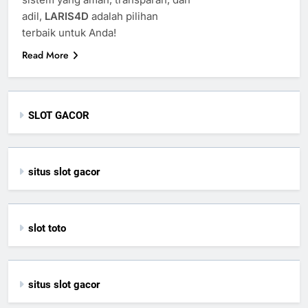
adil,
LARIS4D
adalah pilihan
terbaik untuk Anda!
Read More
SLOT GACOR
situs slot gacor
slot toto
situs slot gacor