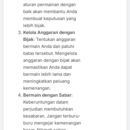
aturan permainan dengan
baik akan membantu Anda
membuat keputusan yang
lebih bijak.
Kelola Anggaran dengan
Bijak
: Tentukan anggaran
bermain Anda dan patuhi
batas tersebut. Mengelola
anggaran dengan bijak akan
memastikan Anda dapat
bermain lebih lama dan
meningkatkan peluang
kemenangan.
Bermain dengan Sabar
:
Keberuntungan dalam
perjudian membutuhkan
kesabaran. Jangan terburu-
buru mengejar kemenangan
besar. Nikmati setiap