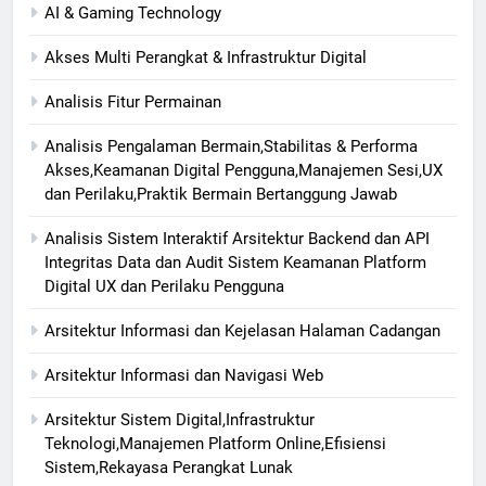
AI & Gaming Technology
Akses Multi Perangkat & Infrastruktur Digital
Analisis Fitur Permainan
Analisis Pengalaman Bermain,Stabilitas & Performa
Akses,Keamanan Digital Pengguna,Manajemen Sesi,UX
dan Perilaku,Praktik Bermain Bertanggung Jawab
Analisis Sistem Interaktif Arsitektur Backend dan API
Integritas Data dan Audit Sistem Keamanan Platform
Digital UX dan Perilaku Pengguna
Arsitektur Informasi dan Kejelasan Halaman Cadangan
Arsitektur Informasi dan Navigasi Web
Arsitektur Sistem Digital,Infrastruktur
Teknologi,Manajemen Platform Online,Efisiensi
Sistem,Rekayasa Perangkat Lunak