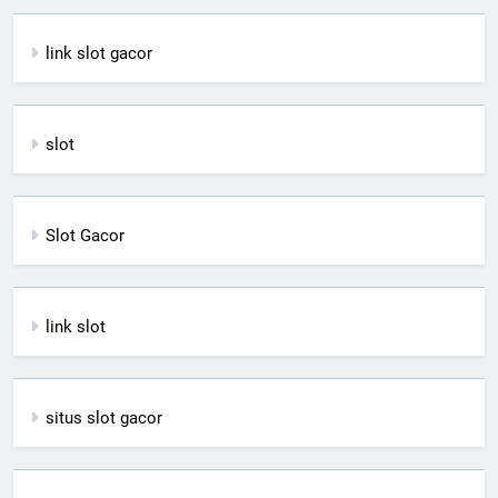
link slot gacor
slot
Slot Gacor
link slot
situs slot gacor