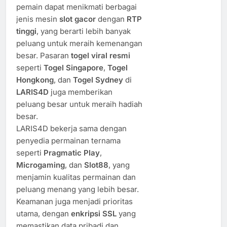
pemain dapat menikmati berbagai
jenis mesin
slot gacor
dengan
RTP
tinggi
, yang berarti lebih banyak
peluang untuk meraih kemenangan
besar. Pasaran
togel viral resmi
seperti
Togel Singapore
,
Togel
Hongkong
, dan
Togel Sydney
di
LARIS4D
juga memberikan
peluang besar untuk meraih hadiah
besar.
LARIS4D bekerja sama dengan
penyedia permainan ternama
seperti
Pragmatic Play
,
Microgaming
, dan
Slot88
, yang
menjamin kualitas permainan dan
peluang menang yang lebih besar.
Keamanan juga menjadi prioritas
utama, dengan
enkripsi SSL
yang
memastikan data pribadi dan