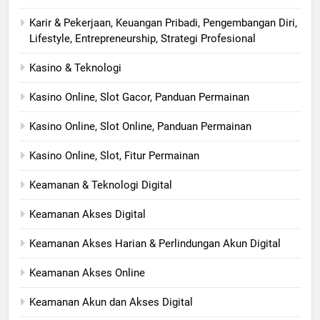
Karir & Pekerjaan, Keuangan Pribadi, Pengembangan Diri,
Lifestyle, Entrepreneurship, Strategi Profesional
Kasino & Teknologi
Kasino Online, Slot Gacor, Panduan Permainan
Kasino Online, Slot Online, Panduan Permainan
Kasino Online, Slot, Fitur Permainan
Keamanan & Teknologi Digital
Keamanan Akses Digital
Keamanan Akses Harian & Perlindungan Akun Digital
Keamanan Akses Online
Keamanan Akun dan Akses Digital