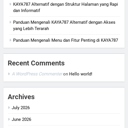
KAYA787 Alternatif dengan Struktur Halaman yang Rapi
dan Informatif
Panduan Mengenali KAYA787 Alternatif dengan Akses
yang Lebih Terarah
Panduan Mengenali Menu dan Fitur Penting di KAYA787
Recent Comments
A WordPress Commenter
on
Hello world!
Archives
July 2026
June 2026