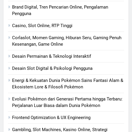
Brand Digital, Tren Pencarian Online, Pengalaman
Pengguna
Casino, Slot Online, RTP Tinggi
Corlaslot, Momen Gaming, Hiburan Seru, Gaming Penuh
Kesenangan, Game Online
Desain Permainan & Teknologi Interaktif
Desain Slot Digital & Psikologi Pengguna
Energi & Kekuatan Dunia Pokémon Sains Fantasi Alam &
Ekosistem Lore & Filosofi Pokémon
Evolusi Pokémon dari Generasi Pertama hingga Terbaru:
Perjalanan Luar Biasa dalam Dunia Pokémon
Frontend Optimization & UX Engineering
Gambling, Slot Machines, Kasino Online, Strategi