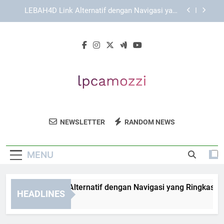
Skip
KAYA787 Alternatif dengan Struktur Halaman
to
yang Rapi dan Informatif
content
Panduan Mengenali KAYA787 Alternatif dengan
Akses yang Lebih Terarah
EDWINSLOT Link Alternatif dengan Navigasi yang
Ringkas dan Terarah
LEBAH4D Link Alternatif dengan Navigasi yang
Ringkas dan Terarah
KAYA787 Alternatif dengan Struktur Halaman
yang Rapi dan Informatif
LP Camozzi
Temukan Solusi Komponen Industri Dari LP
Panduan Mengenali KAYA787 Alternatif dengan
NEWSLETTER
RANDOM NEWS
Akses yang Lebih Terarah
Camozzi.
MENU
WINSLOT Link Alternatif dengan Navigasi yang Ringkas dan T
HEADLINES
Weeks Ago