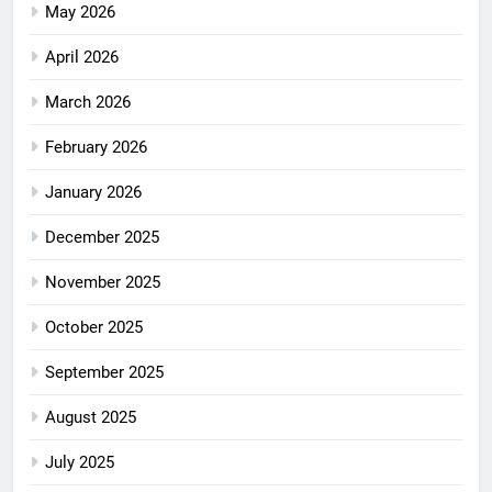
May 2026
April 2026
March 2026
February 2026
January 2026
December 2025
November 2025
October 2025
September 2025
August 2025
July 2025