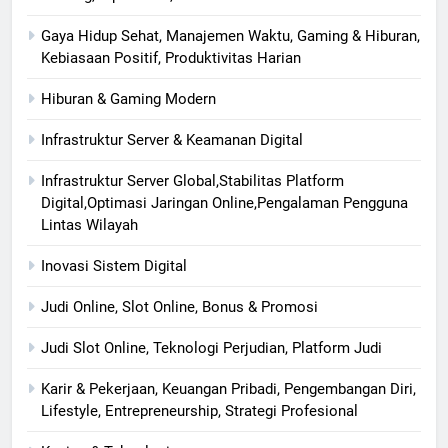
Gaya Hidup Sehat, Manajemen Waktu, Gaming & Hiburan,
Kebiasaan Positif, Produktivitas Harian
Hiburan & Gaming Modern
Infrastruktur Server & Keamanan Digital
Infrastruktur Server Global,Stabilitas Platform
Digital,Optimasi Jaringan Online,Pengalaman Pengguna
Lintas Wilayah
Inovasi Sistem Digital
Judi Online, Slot Online, Bonus & Promosi
Judi Slot Online, Teknologi Perjudian, Platform Judi
Karir & Pekerjaan, Keuangan Pribadi, Pengembangan Diri,
Lifestyle, Entrepreneurship, Strategi Profesional