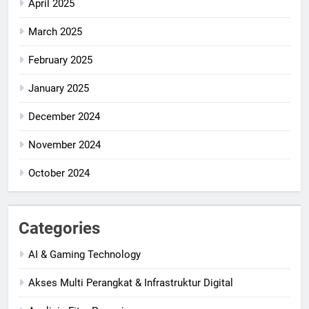
April 2025
March 2025
February 2025
January 2025
December 2024
November 2024
October 2024
Categories
AI & Gaming Technology
Akses Multi Perangkat & Infrastruktur Digital