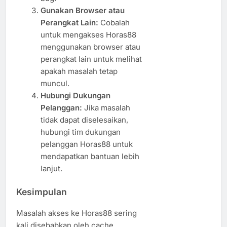
Gunakan Browser atau
Perangkat Lain:
Cobalah
untuk mengakses Horas88
menggunakan browser atau
perangkat lain untuk melihat
apakah masalah tetap
muncul.
Hubungi Dukungan
Pelanggan:
Jika masalah
tidak dapat diselesaikan,
hubungi tim dukungan
pelanggan Horas88 untuk
mendapatkan bantuan lebih
lanjut.
Kesimpulan
Masalah akses ke Horas88 sering
kali disebabkan oleh cache