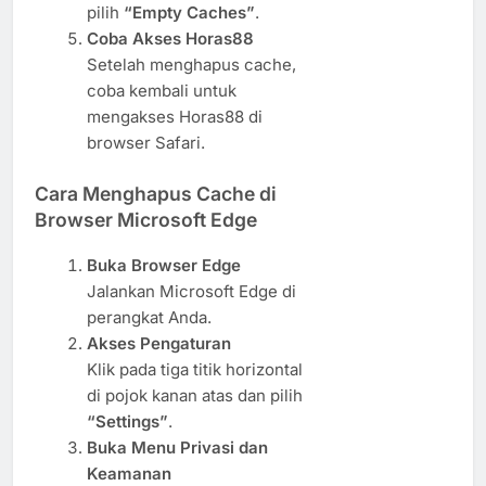
pilih
“Empty Caches”
.
Coba Akses Horas88
Setelah menghapus cache,
coba kembali untuk
mengakses Horas88 di
browser Safari.
Cara Menghapus Cache di
Browser Microsoft Edge
Buka Browser Edge
Jalankan Microsoft Edge di
perangkat Anda.
Akses Pengaturan
Klik pada tiga titik horizontal
di pojok kanan atas dan pilih
“Settings”
.
Buka Menu Privasi dan
Keamanan