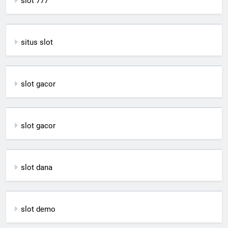
slot 777
situs slot
slot gacor
slot gacor
slot dana
slot demo