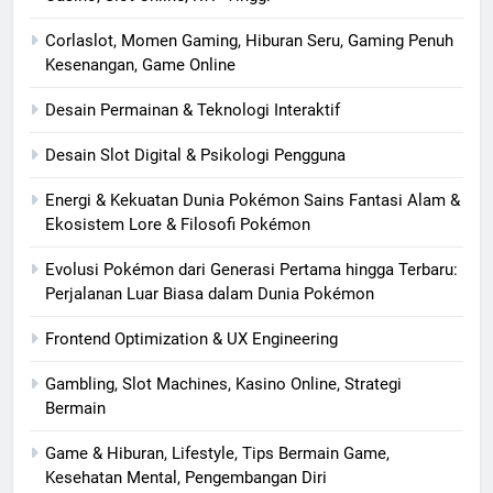
Corlaslot, Momen Gaming, Hiburan Seru, Gaming Penuh
Kesenangan, Game Online
Desain Permainan & Teknologi Interaktif
Desain Slot Digital & Psikologi Pengguna
Energi & Kekuatan Dunia Pokémon Sains Fantasi Alam &
Ekosistem Lore & Filosofi Pokémon
Evolusi Pokémon dari Generasi Pertama hingga Terbaru:
Perjalanan Luar Biasa dalam Dunia Pokémon
Frontend Optimization & UX Engineering
Gambling, Slot Machines, Kasino Online, Strategi
Bermain
Game & Hiburan, Lifestyle, Tips Bermain Game,
Kesehatan Mental, Pengembangan Diri