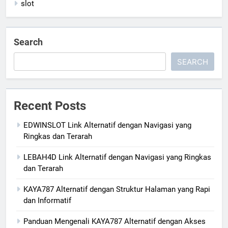
slot
Search
SEARCH
Recent Posts
EDWINSLOT Link Alternatif dengan Navigasi yang
Ringkas dan Terarah
LEBAH4D Link Alternatif dengan Navigasi yang Ringkas
dan Terarah
KAYA787 Alternatif dengan Struktur Halaman yang Rapi
dan Informatif
Panduan Mengenali KAYA787 Alternatif dengan Akses