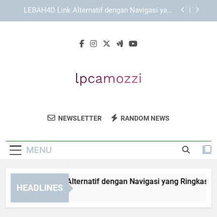
Skip
KAYA787 Alternatif dengan Struktur Halaman
to
yang Rapi dan Informatif
content
Panduan Mengenali KAYA787 Alternatif dengan
Akses yang Lebih Terarah
EDWINSLOT Link Alternatif dengan Navigasi yang
Ringkas dan Terarah
LEBAH4D Link Alternatif dengan Navigasi yang
Ringkas dan Terarah
KAYA787 Alternatif dengan Struktur Halaman
yang Rapi dan Informatif
LP Camozzi
Temukan Solusi Komponen Industri Dari LP
Panduan Mengenali KAYA787 Alternatif dengan
NEWSLETTER
RANDOM NEWS
Akses yang Lebih Terarah
Camozzi.
MENU
WINSLOT Link Alternatif dengan Navigasi yang Ringkas dan T
HEADLINES
Weeks Ago