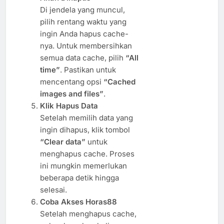
Di jendela yang muncul,
pilih rentang waktu yang
ingin Anda hapus cache-
nya. Untuk membersihkan
semua data cache, pilih
“All
time”
. Pastikan untuk
mencentang opsi
“Cached
images and files”
.
Klik Hapus Data
Setelah memilih data yang
ingin dihapus, klik tombol
“Clear data”
untuk
menghapus cache. Proses
ini mungkin memerlukan
beberapa detik hingga
selesai.
Coba Akses Horas88
Setelah menghapus cache,