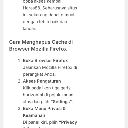
coba akses kembali
Horas88. Seharusnya situs
ini sekarang dapat dimuat
dengan lebih baik dan
lancar.
Cara Menghapus Cache di
Browser Mozilla Firefox
Buka Browser Firefox
Jalankan Mozilla Firefox di
perangkat Anda.
Akses Pengaturan
Klik pada ikon tiga garis
horizontal di pojok kanan
atas dan pilih
“Settings”
.
Buka Menu Privasi &
Keamanan
Di panel kiri, pilih
“Privacy