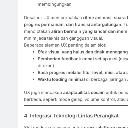
membingungkan
Desainer UX memperhatikan
ritme animasi, suar
progres permainan, dan transisi antargulungan
. T
menciptakan
aliran bermain yang lancar dan me
minim jeda teknis dan gangguan visual.
Beberapa elemen UX penting dalam slot:
Efek visual yang halus dan tidak menggan
Pemberian feedback cepat setiap aksi
(misa
ditekan)
Rasa progres melalui fitur level, misi, atau
Waktu loading minimal
di berbagai jaringan
UX juga mencakup
adaptabilitas desain
untuk pema
berbeda, seperti mode gelap, volume kontrol, atau 
4. Integrasi Teknologi Lintas Perangkat
Slot modern dirancang untuk
cross-platform expe