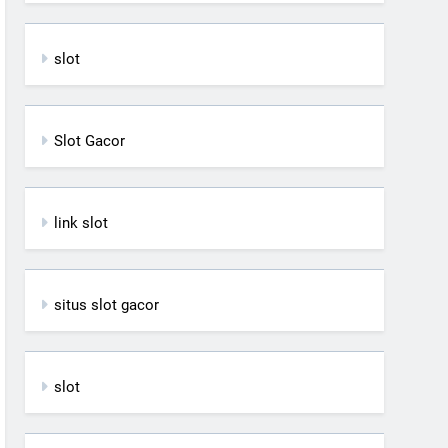
slot
Slot Gacor
link slot
situs slot gacor
slot