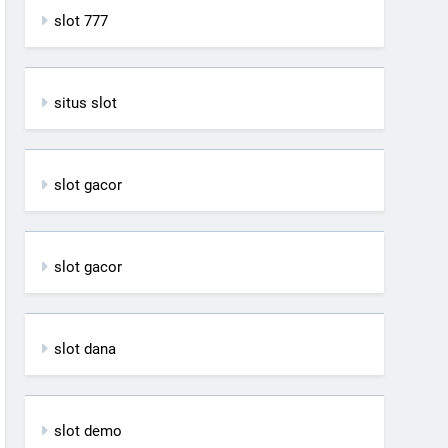
slot 777
situs slot
slot gacor
slot gacor
slot dana
slot demo