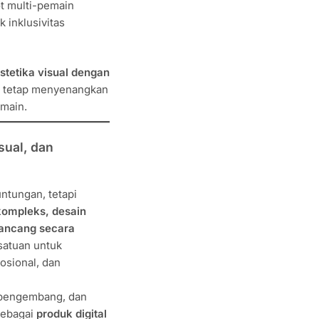
t multi-pemain
 inklusivitas
tetika visual dengan
ot tetap menyenangkan
main.
sual, dan
ntungan, tetapi
kompleks, desain
rancang secara
esatuan untuk
osional, dan
pengembang, dan
 sebagai
produk digital