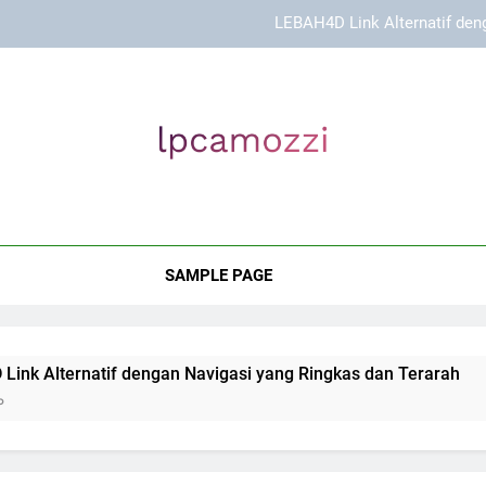
LEBAH4D Link Alternatif den
KAYA787 Alternatif dengan Stru
Panduan Mengenali KAYA787 Altern
EDWINSLOT Link Alternatif deng
Camozzi
LEBAH4D Link Alternatif den
olusi Komponen Industri Dari LP Camozzi.
KAYA787 Alternatif dengan Stru
SAMPLE PAGE
Panduan Mengenali KAYA787 Altern
tif dengan Navigasi yang Ringkas dan Terarah
KAYA787
3 Weeks A