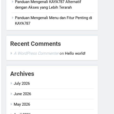
Panduan Mengenali KAYA787 Alternatif
dengan Akses yang Lebih Terarah
Panduan Mengenali Menu dan Fitur Penting di
KAYA787
Recent Comments
A WordPress Commenter
on
Hello world!
Archives
July 2026
June 2026
May 2026