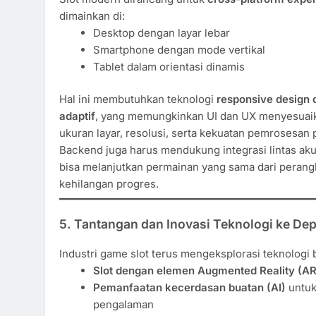
dimainkan di:
Desktop dengan layar lebar
Smartphone dengan mode vertikal
Tablet dalam orientasi dinamis
Hal ini membutuhkan teknologi
responsive design 
adaptif
, yang memungkinkan UI dan UX menyesuaik
ukuran layar, resolusi, serta kekuatan pemrosesan 
Backend juga harus mendukung integrasi lintas ak
bisa melanjutkan permainan yang sama dari perang
kehilangan progres.
5. Tantangan dan Inovasi Teknologi ke De
Industri game slot terus mengeksplorasi teknologi b
Slot dengan elemen Augmented Reality (AR
Pemanfaatan kecerdasan buatan (AI)
untuk
pengalaman