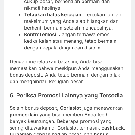
cukup besar, berhentilah bermain dan
nikmati hasilnya.
Tetapkan batas kerugian
: Tentukan jumlah
maksimum yang Anda siap hilangkan dan
berhenti bermain setelah mencapainya.
Kontrol emosi
: Jangan terbawa emosi
ketika kalah atau menang, tetap bermain
dengan kepala dingin dan disiplin.
Dengan menetapkan batas ini, Anda bisa
memastikan bahwa meskipun Anda menggunakan
bonus deposit, Anda tetap bermain dengan bijak
dan menghindari kerugian besar.
6.
Periksa Promosi Lainnya yang Tersedia
Selain bonus deposit,
Corlaslot
juga menawarkan
promosi lain
yang bisa memberi Anda lebih
banyak keuntungan. Beberapa promosi yang
sering ditawarkan di Corlaslot termasuk
cashback
,
turnamen
dengan hadiah besar, dan
bonus