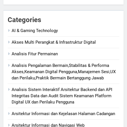
Categories
AI & Gaming Technology
Akses Multi Perangkat & Infrastruktur Digital
Analisis Fitur Permainan
Analisis Pengalaman Bermain,Stabilitas & Performa
Akses,Keamanan Digital Pengguna,Manajemen Sesi,UX
dan Perilaku,Praktik Bermain Bertanggung Jawab
Analisis Sistem Interaktif Arsitektur Backend dan API
Integritas Data dan Audit Sistem Keamanan Platform
Digital UX dan Perilaku Pengguna
Arsitektur Informasi dan Kejelasan Halaman Cadangan
Arsitektur Informasi dan Navigasi Web