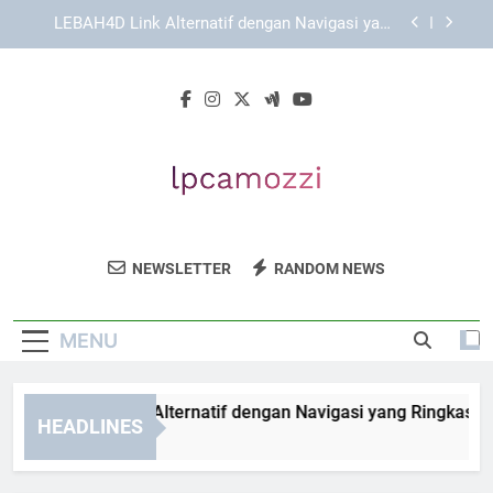
Skip
KAYA787 Alternatif dengan Struktur Halaman
to
yang Rapi dan Informatif
content
Panduan Mengenali KAYA787 Alternatif dengan
Akses yang Lebih Terarah
EDWINSLOT Link Alternatif dengan Navigasi yang
Ringkas dan Terarah
LEBAH4D Link Alternatif dengan Navigasi yang
Ringkas dan Terarah
KAYA787 Alternatif dengan Struktur Halaman
yang Rapi dan Informatif
LP Camozzi
Temukan Solusi Komponen Industri Dari LP
Panduan Mengenali KAYA787 Alternatif dengan
NEWSLETTER
RANDOM NEWS
Akses yang Lebih Terarah
Camozzi.
MENU
WINSLOT Link Alternatif dengan Navigasi yang Ringkas dan T
HEADLINES
Weeks Ago