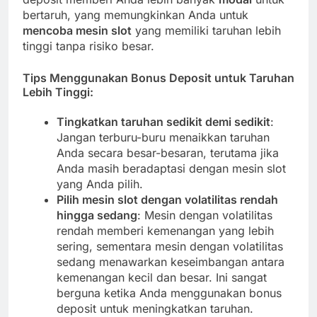
bertaruh, yang memungkinkan Anda untuk
mencoba mesin slot
yang memiliki taruhan lebih
tinggi tanpa risiko besar.
Tips Menggunakan Bonus Deposit untuk Taruhan
Lebih Tinggi:
Tingkatkan taruhan sedikit demi sedikit
:
Jangan terburu-buru menaikkan taruhan
Anda secara besar-besaran, terutama jika
Anda masih beradaptasi dengan mesin slot
yang Anda pilih.
Pilih mesin slot dengan volatilitas rendah
hingga sedang
: Mesin dengan volatilitas
rendah memberi kemenangan yang lebih
sering, sementara mesin dengan volatilitas
sedang menawarkan keseimbangan antara
kemenangan kecil dan besar. Ini sangat
berguna ketika Anda menggunakan bonus
deposit untuk meningkatkan taruhan.