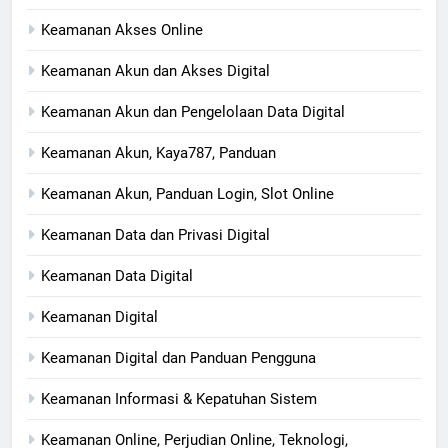
Keamanan Akses Online
Keamanan Akun dan Akses Digital
Keamanan Akun dan Pengelolaan Data Digital
Keamanan Akun, Kaya787, Panduan
Keamanan Akun, Panduan Login, Slot Online
Keamanan Data dan Privasi Digital
Keamanan Data Digital
Keamanan Digital
Keamanan Digital dan Panduan Pengguna
Keamanan Informasi & Kepatuhan Sistem
Keamanan Online, Perjudian Online, Teknologi,