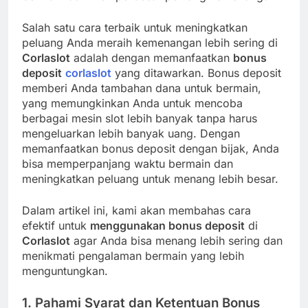
Salah satu cara terbaik untuk meningkatkan
peluang Anda meraih kemenangan lebih sering di
Corlaslot
adalah dengan memanfaatkan
bonus
deposit
corlaslot
yang ditawarkan. Bonus deposit
memberi Anda tambahan dana untuk bermain,
yang memungkinkan Anda untuk mencoba
berbagai mesin slot lebih banyak tanpa harus
mengeluarkan lebih banyak uang. Dengan
memanfaatkan bonus deposit dengan bijak, Anda
bisa memperpanjang waktu bermain dan
meningkatkan peluang untuk menang lebih besar.
Dalam artikel ini, kami akan membahas cara
efektif untuk
menggunakan bonus deposit
di
Corlaslot
agar Anda bisa menang lebih sering dan
menikmati pengalaman bermain yang lebih
menguntungkan.
1.
Pahami Syarat dan Ketentuan Bonus