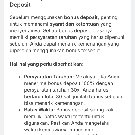
Deposit
Sebelum menggunakan
bonus deposit
, penting
untuk memahami
syarat dan ketentuan
yang
menyertainya. Setiap bonus deposit biasanya
memiliki
persyaratan taruhan
yang harus dipenuhi
sebelum Anda dapat menarik kemenangan yang
diperoleh menggunakan bonus tersebut.
Hal-hal yang perlu diperhatikan:
Persyaratan Taruhan
: Misalnya, jika Anda
menerima bonus deposit 100% dengan
persyaratan taruhan 30x, Anda harus
bertaruh total 30 kali jumlah bonus sebelum
bisa menarik kemenangan.
Batas Waktu
: Bonus deposit sering kali
memiliki batas waktu tertentu untuk
digunakan. Pastikan Anda mengetahui
waktu kedaluwarsa bonus dan