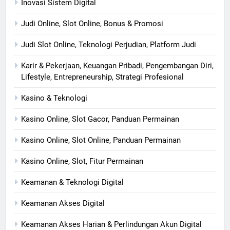
Inovasi Sistem Digital
Judi Online, Slot Online, Bonus & Promosi
Judi Slot Online, Teknologi Perjudian, Platform Judi
Karir & Pekerjaan, Keuangan Pribadi, Pengembangan Diri,
Lifestyle, Entrepreneurship, Strategi Profesional
Kasino & Teknologi
Kasino Online, Slot Gacor, Panduan Permainan
Kasino Online, Slot Online, Panduan Permainan
Kasino Online, Slot, Fitur Permainan
Keamanan & Teknologi Digital
Keamanan Akses Digital
Keamanan Akses Harian & Perlindungan Akun Digital