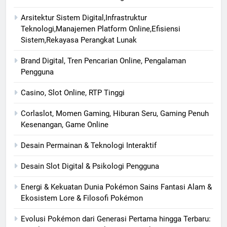
Arsitektur Sistem Digital,Infrastruktur
Teknologi,Manajemen Platform Online,Efisiensi
Sistem,Rekayasa Perangkat Lunak
Brand Digital, Tren Pencarian Online, Pengalaman
Pengguna
Casino, Slot Online, RTP Tinggi
Corlaslot, Momen Gaming, Hiburan Seru, Gaming Penuh
Kesenangan, Game Online
Desain Permainan & Teknologi Interaktif
Desain Slot Digital & Psikologi Pengguna
Energi & Kekuatan Dunia Pokémon Sains Fantasi Alam &
Ekosistem Lore & Filosofi Pokémon
Evolusi Pokémon dari Generasi Pertama hingga Terbaru: