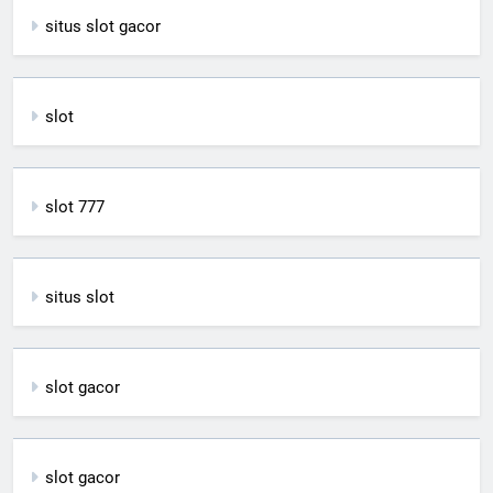
situs slot gacor
slot
slot 777
situs slot
slot gacor
slot gacor