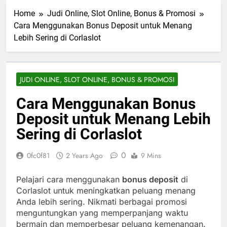
Home
Judi Online, Slot Online, Bonus & Promosi
Cara Menggunakan Bonus Deposit untuk Menang
Lebih Sering di Corlaslot
JUDI ONLINE, SLOT ONLINE, BONUS & PROMOSI
Cara Menggunakan Bonus
Deposit untuk Menang Lebih
Sering di Corlaslot
0
0fc0f81
2 Years Ago
9 Mins
Pelajari cara menggunakan
bonus deposit
di
Corlaslot untuk meningkatkan peluang menang
Anda lebih sering. Nikmati berbagai promosi
menguntungkan yang memperpanjang waktu
bermain dan memperbesar peluang kemenangan.