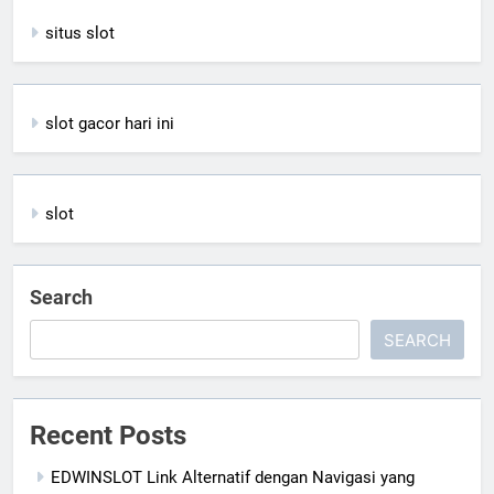
situs slot
slot gacor hari ini
slot
Search
SEARCH
Recent Posts
EDWINSLOT Link Alternatif dengan Navigasi yang