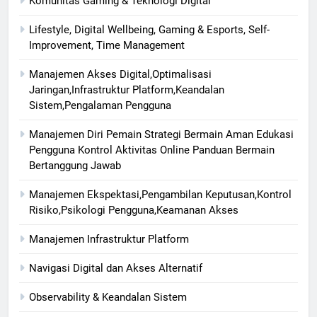
Komunitas Gaming & Teknologi Digital
Lifestyle, Digital Wellbeing, Gaming & Esports, Self-
Improvement, Time Management
Manajemen Akses Digital,Optimalisasi
Jaringan,Infrastruktur Platform,Keandalan
Sistem,Pengalaman Pengguna
Manajemen Diri Pemain Strategi Bermain Aman Edukasi
Pengguna Kontrol Aktivitas Online Panduan Bermain
Bertanggung Jawab
Manajemen Ekspektasi,Pengambilan Keputusan,Kontrol
Risiko,Psikologi Pengguna,Keamanan Akses
Manajemen Infrastruktur Platform
Navigasi Digital dan Akses Alternatif
Observability & Keandalan Sistem