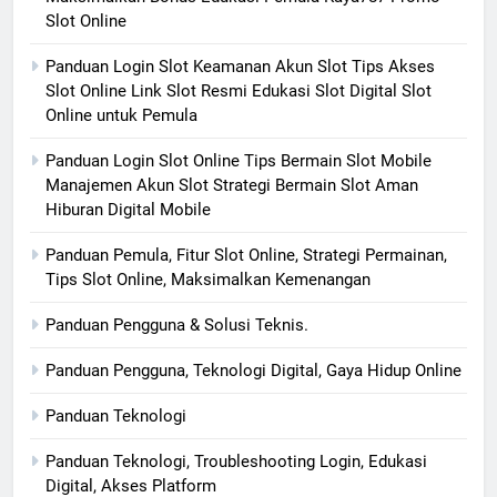
Slot Online
Panduan Login Slot Keamanan Akun Slot Tips Akses
Slot Online Link Slot Resmi Edukasi Slot Digital Slot
Online untuk Pemula
Panduan Login Slot Online Tips Bermain Slot Mobile
Manajemen Akun Slot Strategi Bermain Slot Aman
Hiburan Digital Mobile
Panduan Pemula, Fitur Slot Online, Strategi Permainan,
Tips Slot Online, Maksimalkan Kemenangan
Panduan Pengguna & Solusi Teknis.
Panduan Pengguna, Teknologi Digital, Gaya Hidup Online
Panduan Teknologi
Panduan Teknologi, Troubleshooting Login, Edukasi
Digital, Akses Platform