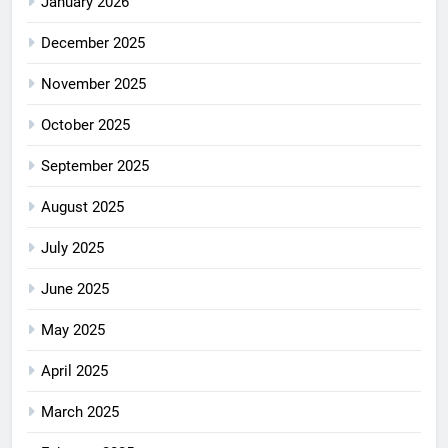
January 2026
December 2025
November 2025
October 2025
September 2025
August 2025
July 2025
June 2025
May 2025
April 2025
March 2025