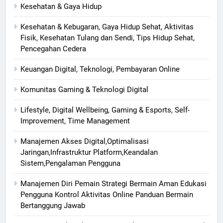
Kesehatan & Gaya Hidup
Kesehatan & Kebugaran, Gaya Hidup Sehat, Aktivitas
Fisik, Kesehatan Tulang dan Sendi, Tips Hidup Sehat,
Pencegahan Cedera
Keuangan Digital, Teknologi, Pembayaran Online
Komunitas Gaming & Teknologi Digital
Lifestyle, Digital Wellbeing, Gaming & Esports, Self-
Improvement, Time Management
Manajemen Akses Digital,Optimalisasi
Jaringan,Infrastruktur Platform,Keandalan
Sistem,Pengalaman Pengguna
Manajemen Diri Pemain Strategi Bermain Aman Edukasi
Pengguna Kontrol Aktivitas Online Panduan Bermain
Bertanggung Jawab