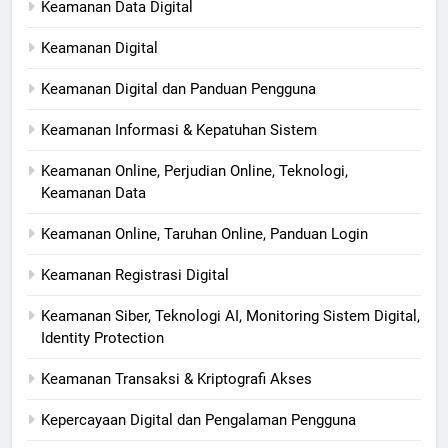
Keamanan Data Digital
Keamanan Digital
Keamanan Digital dan Panduan Pengguna
Keamanan Informasi & Kepatuhan Sistem
Keamanan Online, Perjudian Online, Teknologi,
Keamanan Data
Keamanan Online, Taruhan Online, Panduan Login
Keamanan Registrasi Digital
Keamanan Siber, Teknologi AI, Monitoring Sistem Digital,
Identity Protection
Keamanan Transaksi & Kriptografi Akses
Kepercayaan Digital dan Pengalaman Pengguna