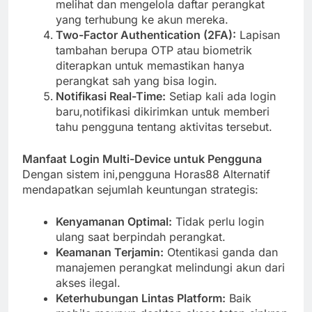
melihat dan mengelola daftar perangkat
yang terhubung ke akun mereka.
Two-Factor Authentication (2FA):
Lapisan
tambahan berupa OTP atau biometrik
diterapkan untuk memastikan hanya
perangkat sah yang bisa login.
Notifikasi Real-Time:
Setiap kali ada login
baru,notifikasi dikirimkan untuk memberi
tahu pengguna tentang aktivitas tersebut.
Manfaat Login Multi-Device untuk Pengguna
Dengan sistem ini,pengguna Horas88 Alternatif
mendapatkan sejumlah keuntungan strategis:
Kenyamanan Optimal:
Tidak perlu login
ulang saat berpindah perangkat.
Keamanan Terjamin:
Otentikasi ganda dan
manajemen perangkat melindungi akun dari
akses ilegal.
Keterhubungan Lintas Platform:
Baik