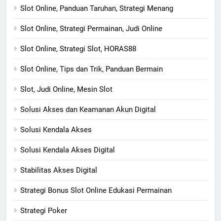
Slot Online, Panduan Taruhan, Strategi Menang
Slot Online, Strategi Permainan, Judi Online
Slot Online, Strategi Slot, HORAS88
Slot Online, Tips dan Trik, Panduan Bermain
Slot, Judi Online, Mesin Slot
Solusi Akses dan Keamanan Akun Digital
Solusi Kendala Akses
Solusi Kendala Akses Digital
Stabilitas Akses Digital
Strategi Bonus Slot Online Edukasi Permainan
Strategi Poker