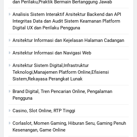
dan Perilaku,Praktik Bermain Bertanggung Jawab
Analisis Sistem Interaktif Arsitektur Backend dan API
Integritas Data dan Audit Sistem Keamanan Platform
Digital UX dan Perilaku Pengguna
Arsitektur Informasi dan Kejelasan Halaman Cadangan
Arsitektur Informasi dan Navigasi Web
Arsitektur Sistem Digital,Infrastruktur
Teknologi,Manajemen Platform Online,Efisiensi
Sistem,Rekayasa Perangkat Lunak
Brand Digital, Tren Pencarian Online, Pengalaman
Pengguna
Casino, Slot Online, RTP Tinggi
Corlaslot, Momen Gaming, Hiburan Seru, Gaming Penuh
Kesenangan, Game Online