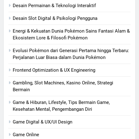
Desain Permainan & Teknologi Interaktif
Desain Slot Digital & Psikologi Pengguna
Energi & Kekuatan Dunia Pokémon Sains Fantasi Alam &
Ekosistem Lore & Filosofi Pokémon
Evolusi Pokémon dari Generasi Pertama hingga Terbaru:
Perjalanan Luar Biasa dalam Dunia Pokémon
Frontend Optimization & UX Engineering
Gambling, Slot Machines, Kasino Online, Strategi
Bermain
Game & Hiburan, Lifestyle, Tips Bermain Game,
Kesehatan Mental, Pengembangan Diri
Game Digital & UX/UI Design
Game Online