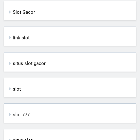
Slot Gacor
link slot
situs slot gacor
slot
slot 777