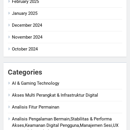
February 2025
January 2025
December 2024
November 2024
October 2024
Categories
AI & Gaming Technology
Akses Multi Perangkat & Infrastruktur Digital
Analisis Fitur Permainan
Analisis Pengalaman Bermain,Stabilitas & Performa
Akses,Keamanan Digital Pengguna,Manajemen Sesi,UX