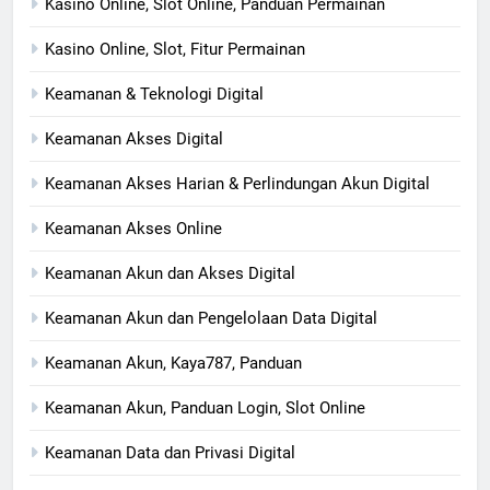
Kasino Online, Slot Online, Panduan Permainan
Kasino Online, Slot, Fitur Permainan
Keamanan & Teknologi Digital
Keamanan Akses Digital
Keamanan Akses Harian & Perlindungan Akun Digital
Keamanan Akses Online
Keamanan Akun dan Akses Digital
Keamanan Akun dan Pengelolaan Data Digital
Keamanan Akun, Kaya787, Panduan
Keamanan Akun, Panduan Login, Slot Online
Keamanan Data dan Privasi Digital