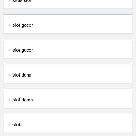
situs slot
slot gacor
slot gacor
slot dana
slot demo
slot