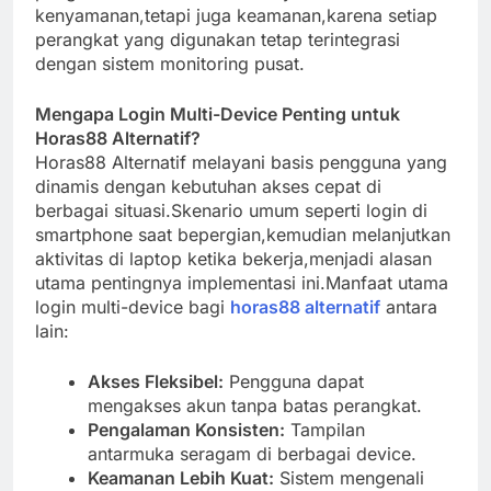
kenyamanan,tetapi juga keamanan,karena setiap
perangkat yang digunakan tetap terintegrasi
dengan sistem monitoring pusat.
Mengapa Login Multi-Device Penting untuk
Horas88 Alternatif?
Horas88 Alternatif melayani basis pengguna yang
dinamis dengan kebutuhan akses cepat di
berbagai situasi.Skenario umum seperti login di
smartphone saat bepergian,kemudian melanjutkan
aktivitas di laptop ketika bekerja,menjadi alasan
utama pentingnya implementasi ini.Manfaat utama
login multi-device bagi
horas88 alternatif
antara
lain:
Akses Fleksibel:
Pengguna dapat
mengakses akun tanpa batas perangkat.
Pengalaman Konsisten:
Tampilan
antarmuka seragam di berbagai device.
Keamanan Lebih Kuat:
Sistem mengenali