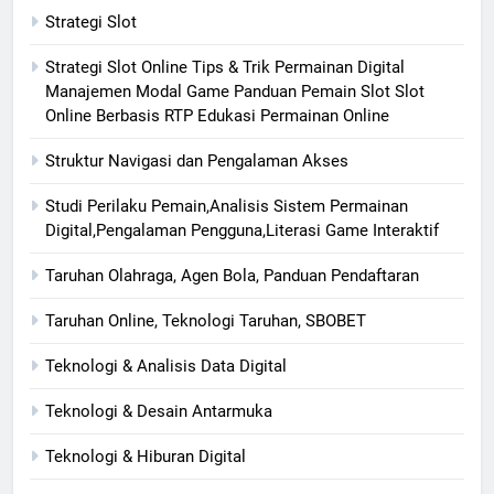
Strategi Slot
Strategi Slot Online Tips & Trik Permainan Digital
Manajemen Modal Game Panduan Pemain Slot Slot
Online Berbasis RTP Edukasi Permainan Online
Struktur Navigasi dan Pengalaman Akses
Studi Perilaku Pemain,Analisis Sistem Permainan
Digital,Pengalaman Pengguna,Literasi Game Interaktif
Taruhan Olahraga, Agen Bola, Panduan Pendaftaran
Taruhan Online, Teknologi Taruhan, SBOBET
Teknologi & Analisis Data Digital
Teknologi & Desain Antarmuka
Teknologi & Hiburan Digital