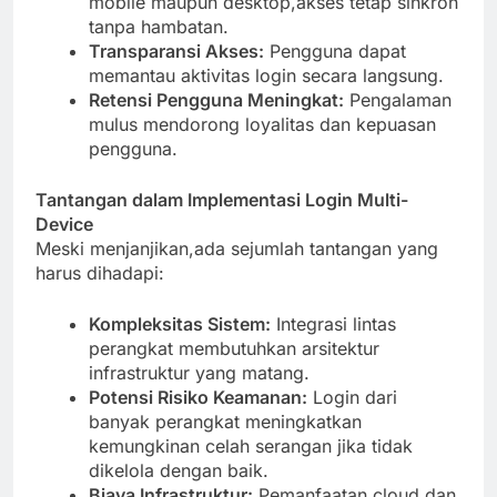
mobile maupun desktop,akses tetap sinkron
tanpa hambatan.
Transparansi Akses:
Pengguna dapat
memantau aktivitas login secara langsung.
Retensi Pengguna Meningkat:
Pengalaman
mulus mendorong loyalitas dan kepuasan
pengguna.
Tantangan dalam Implementasi Login Multi-
Device
Meski menjanjikan,ada sejumlah tantangan yang
harus dihadapi:
Kompleksitas Sistem:
Integrasi lintas
perangkat membutuhkan arsitektur
infrastruktur yang matang.
Potensi Risiko Keamanan:
Login dari
banyak perangkat meningkatkan
kemungkinan celah serangan jika tidak
dikelola dengan baik.
Biaya Infrastruktur:
Pemanfaatan cloud dan