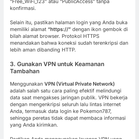
“Free_WiFi_123” atau “PublicAccess” tanpa
konfirmasi.
Selain itu, pastikan halaman login yang Anda buka
memiliki alamat
“https://”
dengan ikon gembok di
bilah alamat browser. Protokol HTTPS
menandakan bahwa koneksi sudah terenkripsi dan
lebih aman dibanding HTTP.
3. Gunakan VPN untuk Keamanan
Tambahan
Menggunakan
VPN (Virtual Private Network)
adalah salah satu cara paling efektif melindungi
data saat mengakses jaringan publik. VPN bekerja
dengan mengenkripsi seluruh lalu lintas internet
Anda, termasuk data login ke Pokemon787,
sehingga peretas tidak dapat membaca informasi
yang Anda kirimkan.