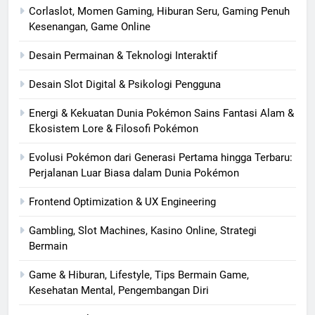
Corlaslot, Momen Gaming, Hiburan Seru, Gaming Penuh
Kesenangan, Game Online
Desain Permainan & Teknologi Interaktif
Desain Slot Digital & Psikologi Pengguna
Energi & Kekuatan Dunia Pokémon Sains Fantasi Alam &
Ekosistem Lore & Filosofi Pokémon
Evolusi Pokémon dari Generasi Pertama hingga Terbaru:
Perjalanan Luar Biasa dalam Dunia Pokémon
Frontend Optimization & UX Engineering
Gambling, Slot Machines, Kasino Online, Strategi
Bermain
Game & Hiburan, Lifestyle, Tips Bermain Game,
Kesehatan Mental, Pengembangan Diri