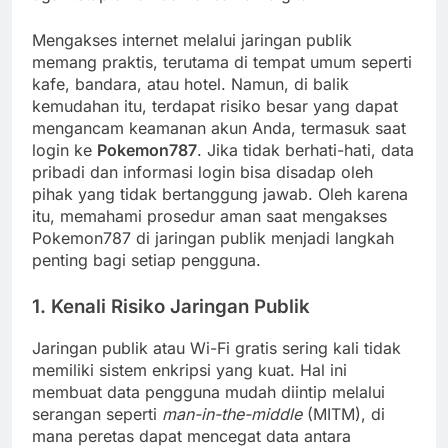
Mengakses internet melalui jaringan publik
memang praktis, terutama di tempat umum seperti
kafe, bandara, atau hotel. Namun, di balik
kemudahan itu, terdapat risiko besar yang dapat
mengancam keamanan akun Anda, termasuk saat
login ke
Pokemon787
. Jika tidak berhati-hati, data
pribadi dan informasi login bisa disadap oleh
pihak yang tidak bertanggung jawab. Oleh karena
itu, memahami prosedur aman saat mengakses
Pokemon787 di jaringan publik menjadi langkah
penting bagi setiap pengguna.
1. Kenali Risiko Jaringan Publik
Jaringan publik atau Wi-Fi gratis sering kali tidak
memiliki sistem enkripsi yang kuat. Hal ini
membuat data pengguna mudah diintip melalui
serangan seperti
man-in-the-middle
(MITM), di
mana peretas dapat mencegat data antara