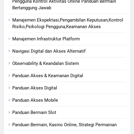
Pengguna Kontrol Aktivitas Online Panduan Bermain
Bertanggung Jawab
Manajemen Ekspektasi,Pengambilan Keputusan,Kontrol
Risiko,Psikologi Pengguna,Keamanan Akses
Manajemen Infrastruktur Platform
Navigasi Digital dan Akses Alternatif
Observability & Keandalan Sistem
Panduan Akses & Keamanan Digital
Panduan Akses Digital
Panduan Akses Mobile
Panduan Bermain Slot
Panduan Bermain, Kasino Online, Strategi Permainan