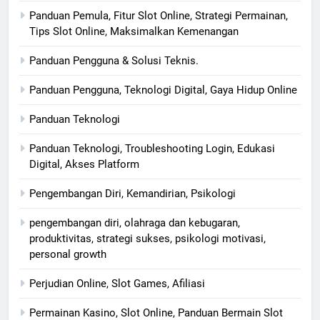
Panduan Pemula, Fitur Slot Online, Strategi Permainan,
Tips Slot Online, Maksimalkan Kemenangan
Panduan Pengguna & Solusi Teknis.
Panduan Pengguna, Teknologi Digital, Gaya Hidup Online
Panduan Teknologi
Panduan Teknologi, Troubleshooting Login, Edukasi
Digital, Akses Platform
Pengembangan Diri, Kemandirian, Psikologi
pengembangan diri, olahraga dan kebugaran,
produktivitas, strategi sukses, psikologi motivasi,
personal growth
Perjudian Online, Slot Games, Afiliasi
Permainan Kasino, Slot Online, Panduan Bermain Slot