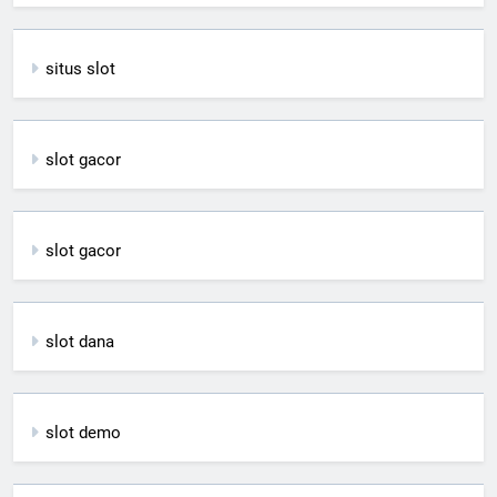
situs slot
slot gacor
slot gacor
slot dana
slot demo