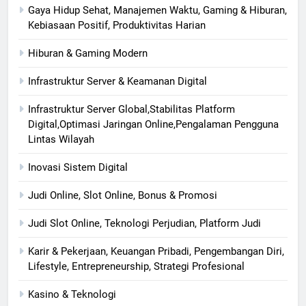
Gaya Hidup Sehat, Manajemen Waktu, Gaming & Hiburan,
Kebiasaan Positif, Produktivitas Harian
Hiburan & Gaming Modern
Infrastruktur Server & Keamanan Digital
Infrastruktur Server Global,Stabilitas Platform
Digital,Optimasi Jaringan Online,Pengalaman Pengguna
Lintas Wilayah
Inovasi Sistem Digital
Judi Online, Slot Online, Bonus & Promosi
Judi Slot Online, Teknologi Perjudian, Platform Judi
Karir & Pekerjaan, Keuangan Pribadi, Pengembangan Diri,
Lifestyle, Entrepreneurship, Strategi Profesional
Kasino & Teknologi