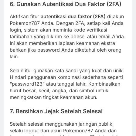
6. Gunakan Autentikasi Dua Faktor (2FA)
Aktifkan fitur
autentikasi dua faktor (2FA)
di akun
Pokemon787 Anda. Dengan 2FA, setiap kali Anda
login, sistem akan meminta kode verifikasi
tambahan yang dikirim ke ponsel atau email Anda.
Ini akan memberikan lapisan keamanan ekstra
bahkan jika password Anda diketahui oleh orang
lain.
Selain itu, gunakan kata sandi yang kuat dan unik.
Hindari penggunaan kombinasi sederhana seperti
“password123” atau tanggal lahir. Kombinasikan
huruf besar, kecil, angka, dan simbol untuk
meningkatkan tingkat keamanan akun.
7. Bersihkan Jejak Setelah Selesai
Setelah selesai menggunakan jaringan publik,
selalu logout dari akun Pokemon787 Anda dan