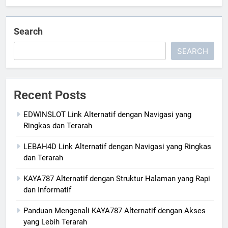
Search
SEARCH
Recent Posts
EDWINSLOT Link Alternatif dengan Navigasi yang
Ringkas dan Terarah
LEBAH4D Link Alternatif dengan Navigasi yang Ringkas
dan Terarah
KAYA787 Alternatif dengan Struktur Halaman yang Rapi
dan Informatif
Panduan Mengenali KAYA787 Alternatif dengan Akses
yang Lebih Terarah