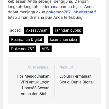
kebiasaan Anda sebagai pengguna. Dengan
langkah-langkah sederhana namun bijak, Anda
dapat menjaga akun
pokemon787 link alternatif
tetap aman di mana pun Anda terhubung.
Tagged:
Akses Aman
jaringan publik
Keamanan Digital
keamanan siber
Pokemon787
VPN
Previous:
Next:
Post
navigation
Tips Menggunakan
Evolusi Permainan
VPN untuk Login
Slot di Dunia Digital
Horas88 Secara
Aman dan Stabil