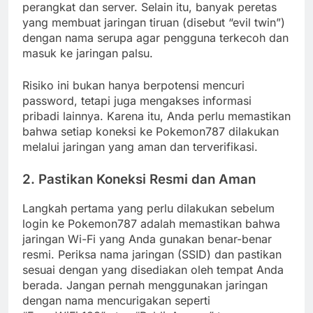
perangkat dan server. Selain itu, banyak peretas
yang membuat jaringan tiruan (disebut “evil twin”)
dengan nama serupa agar pengguna terkecoh dan
masuk ke jaringan palsu.
Risiko ini bukan hanya berpotensi mencuri
password, tetapi juga mengakses informasi
pribadi lainnya. Karena itu, Anda perlu memastikan
bahwa setiap koneksi ke Pokemon787 dilakukan
melalui jaringan yang aman dan terverifikasi.
2. Pastikan Koneksi Resmi dan Aman
Langkah pertama yang perlu dilakukan sebelum
login ke Pokemon787 adalah memastikan bahwa
jaringan Wi-Fi yang Anda gunakan benar-benar
resmi. Periksa nama jaringan (SSID) dan pastikan
sesuai dengan yang disediakan oleh tempat Anda
berada. Jangan pernah menggunakan jaringan
dengan nama mencurigakan seperti