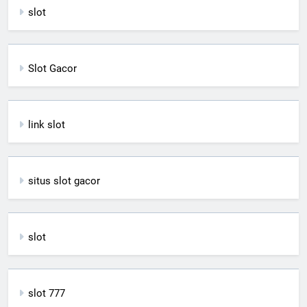
slot
Slot Gacor
link slot
situs slot gacor
slot
slot 777