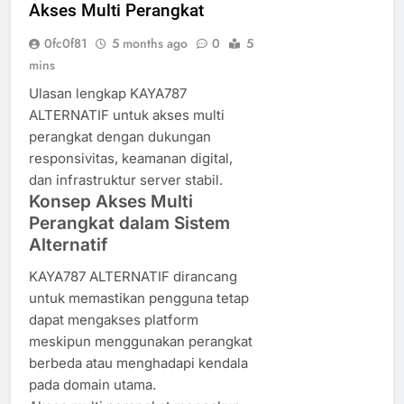
Akses Multi Perangkat
0fc0f81
5 months ago
0
5
mins
Ulasan lengkap KAYA787
ALTERNATIF untuk akses multi
perangkat dengan dukungan
responsivitas, keamanan digital,
dan infrastruktur server stabil.
Konsep Akses Multi
Perangkat dalam Sistem
Alternatif
KAYA787 ALTERNATIF dirancang
untuk memastikan pengguna tetap
dapat mengakses platform
meskipun menggunakan perangkat
berbeda atau menghadapi kendala
pada domain utama.