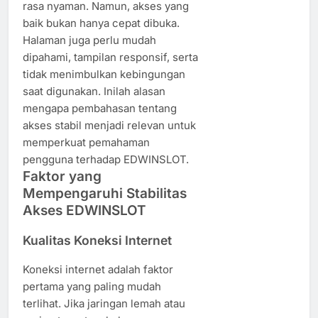
rasa nyaman. Namun, akses yang
baik bukan hanya cepat dibuka.
Halaman juga perlu mudah
dipahami, tampilan responsif, serta
tidak menimbulkan kebingungan
saat digunakan. Inilah alasan
mengapa pembahasan tentang
akses stabil menjadi relevan untuk
memperkuat pemahaman
pengguna terhadap EDWINSLOT.
Faktor yang
Mempengaruhi Stabilitas
Akses EDWINSLOT
Kualitas Koneksi Internet
Koneksi internet adalah faktor
pertama yang paling mudah
terlihat. Jika jaringan lemah atau