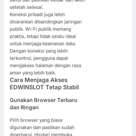
setelah selesai.
Koneksi pribadi juga lebih
disarankan dibandingkan jaringan
publik. Wi-Fi publik memang
praktis, tetapi tidak selalu ideal
untuk menjaga keamanan data.
Dengan koneksi yang lebih
terkontrol, pengguna dapat
mengakses halaman dengan rasa
aman yang lebih baik.
Cara Menjaga Akses
EDWINSLOT Tetap Stabil
Gunakan Browser Terbaru
dan Ringan
Pilih browser yang biasa
digunakan dan pastikan sudah
diperbarui. Hindari membuka