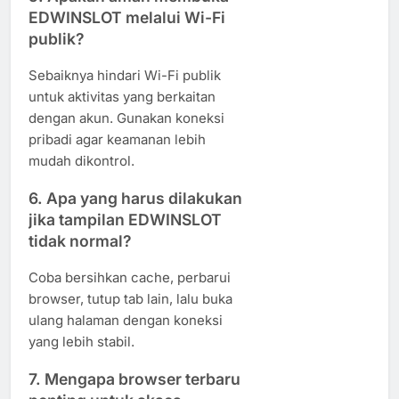
EDWINSLOT melalui Wi-Fi
publik?
Sebaiknya hindari Wi-Fi publik
untuk aktivitas yang berkaitan
dengan akun. Gunakan koneksi
pribadi agar keamanan lebih
mudah dikontrol.
6. Apa yang harus dilakukan
jika tampilan EDWINSLOT
tidak normal?
Coba bersihkan cache, perbarui
browser, tutup tab lain, lalu buka
ulang halaman dengan koneksi
yang lebih stabil.
7. Mengapa browser terbaru