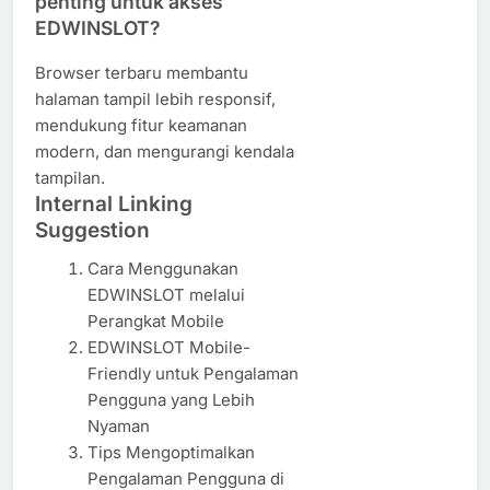
penting untuk akses
EDWINSLOT?
Browser terbaru membantu
halaman tampil lebih responsif,
mendukung fitur keamanan
modern, dan mengurangi kendala
tampilan.
Internal Linking
Suggestion
Cara Menggunakan
EDWINSLOT melalui
Perangkat Mobile
EDWINSLOT Mobile-
Friendly untuk Pengalaman
Pengguna yang Lebih
Nyaman
Tips Mengoptimalkan
Pengalaman Pengguna di