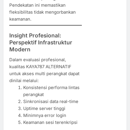
Pendekatan ini memastikan
fleksibilitas tidak mengorbankan
keamanan.
Insight Profesional:
Perspektif Infrastruktur
Modern
Dalam evaluasi profesional,
kualitas KAYA787 ALTERNATIF
untuk akses multi perangkat dapat
dinilai melalui:
Konsistensi performa lintas
perangkat
Sinkronisasi data real-time
Uptime server tinggi
Minimnya error login
Keamanan sesi terenkripsi