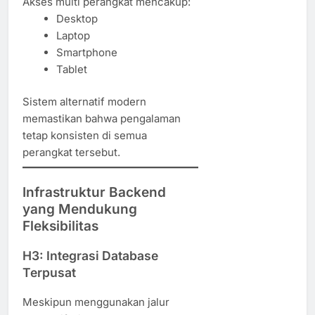
Akses multi perangkat mencakup:
Desktop
Laptop
Smartphone
Tablet
Sistem alternatif modern
memastikan bahwa pengalaman
tetap konsisten di semua
perangkat tersebut.
Infrastruktur Backend
yang Mendukung
Fleksibilitas
H3: Integrasi Database
Terpusat
Meskipun menggunakan jalur