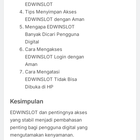
EDWINSLOT
Tips Menyimpan Akses
EDWINSLOT dengan Aman
Mengapa EDWINSLOT
Banyak Dicari Pengguna
Digital
Cara Mengakses
EDWINSLOT Login dengan
Aman
Cara Mengatasi
EDWINSLOT Tidak Bisa
Dibuka di HP
Kesimpulan
EDWINSLOT dan pentingnya akses
yang stabil menjadi pembahasan
penting bagi pengguna digital yang
mengutamakan kenyamanan.