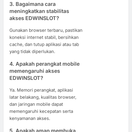
3. Bagaimana cara
meningkatkan stabilitas
akses EDWINSLOT?
Gunakan browser terbaru, pastikan
koneksi internet stabil, bersihkan
cache, dan tutup aplikasi atau tab
yang tidak diperlukan.
4. Apakah perangkat mobile
memengaruhi akses
EDWINSLOT?
Ya. Memori perangkat, aplikasi
latar belakang, kualitas browser,
dan jaringan mobile dapat
memengaruhi kecepatan serta
kenyamanan akses.
5. Apakah aman membuka