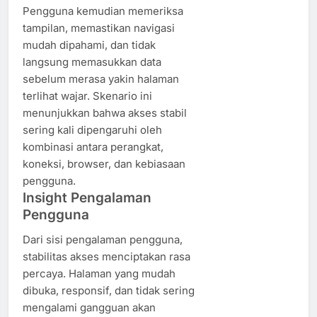
Pengguna kemudian memeriksa
tampilan, memastikan navigasi
mudah dipahami, dan tidak
langsung memasukkan data
sebelum merasa yakin halaman
terlihat wajar. Skenario ini
menunjukkan bahwa akses stabil
sering kali dipengaruhi oleh
kombinasi antara perangkat,
koneksi, browser, dan kebiasaan
pengguna.
Insight Pengalaman
Pengguna
Dari sisi pengalaman pengguna,
stabilitas akses menciptakan rasa
percaya. Halaman yang mudah
dibuka, responsif, dan tidak sering
mengalami gangguan akan