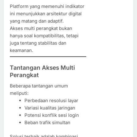
Platform yang memenuhi indikator
ini menunjukkan arsitektur digital
yang matang dan adaptif.
Akses multi perangkat bukan
hanya soal kompatibilitas, tetapi
juga tentang stabilitas dan
keamanan.
Tantangan Akses Multi
Perangkat
Beberapa tantangan umum
meliputi:
Perbedaan resolusi layar
Variasi kualitas jaringan
Potensi konflik sesi login
Beban trafik simultan
Solusi terbaik adalah kombinasi