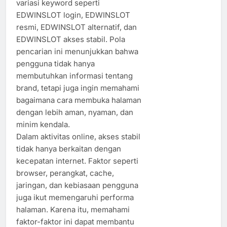
variasi keyword seperti
EDWINSLOT login, EDWINSLOT
resmi, EDWINSLOT alternatif, dan
EDWINSLOT akses stabil. Pola
pencarian ini menunjukkan bahwa
pengguna tidak hanya
membutuhkan informasi tentang
brand, tetapi juga ingin memahami
bagaimana cara membuka halaman
dengan lebih aman, nyaman, dan
minim kendala.
Dalam aktivitas online, akses stabil
tidak hanya berkaitan dengan
kecepatan internet. Faktor seperti
browser, perangkat, cache,
jaringan, dan kebiasaan pengguna
juga ikut memengaruhi performa
halaman. Karena itu, memahami
faktor-faktor ini dapat membantu