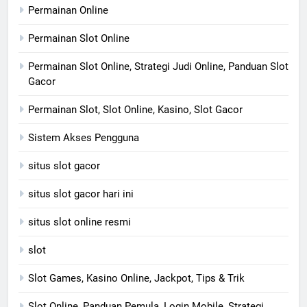
Permainan Online
Permainan Slot Online
Permainan Slot Online, Strategi Judi Online, Panduan Slot
Gacor
Permainan Slot, Slot Online, Kasino, Slot Gacor
Sistem Akses Pengguna
situs slot gacor
situs slot gacor hari ini
situs slot online resmi
slot
Slot Games, Kasino Online, Jackpot, Tips & Trik
Slot Online, Panduan Pemula, Login Mobile, Strategi