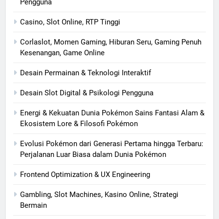
Pengguna
Casino, Slot Online, RTP Tinggi
Corlaslot, Momen Gaming, Hiburan Seru, Gaming Penuh
Kesenangan, Game Online
Desain Permainan & Teknologi Interaktif
Desain Slot Digital & Psikologi Pengguna
Energi & Kekuatan Dunia Pokémon Sains Fantasi Alam &
Ekosistem Lore & Filosofi Pokémon
Evolusi Pokémon dari Generasi Pertama hingga Terbaru:
Perjalanan Luar Biasa dalam Dunia Pokémon
Frontend Optimization & UX Engineering
Gambling, Slot Machines, Kasino Online, Strategi
Bermain