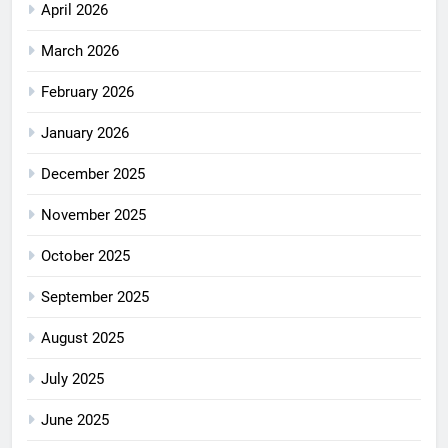
April 2026
March 2026
February 2026
January 2026
December 2025
November 2025
October 2025
September 2025
August 2025
July 2025
June 2025