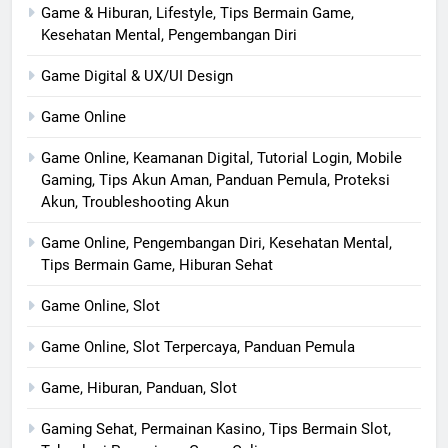
Game & Hiburan, Lifestyle, Tips Bermain Game,
Kesehatan Mental, Pengembangan Diri
Game Digital & UX/UI Design
Game Online
Game Online, Keamanan Digital, Tutorial Login, Mobile
Gaming, Tips Akun Aman, Panduan Pemula, Proteksi
Akun, Troubleshooting Akun
Game Online, Pengembangan Diri, Kesehatan Mental,
Tips Bermain Game, Hiburan Sehat
Game Online, Slot
Game Online, Slot Terpercaya, Panduan Pemula
Game, Hiburan, Panduan, Slot
Gaming Sehat, Permainan Kasino, Tips Bermain Slot,