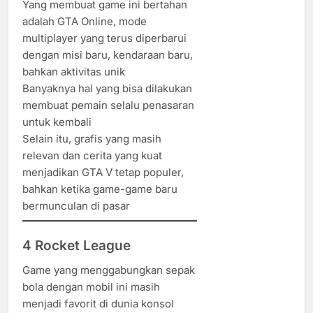
Yang membuat game ini bertahan
adalah GTA Online, mode
multiplayer yang terus diperbarui
dengan misi baru, kendaraan baru,
bahkan aktivitas unik
Banyaknya hal yang bisa dilakukan
membuat pemain selalu penasaran
untuk kembali
Selain itu, grafis yang masih
relevan dan cerita yang kuat
menjadikan GTA V tetap populer,
bahkan ketika game-game baru
bermunculan di pasar
4 Rocket League
Game yang menggabungkan sepak
bola dengan mobil ini masih
menjadi favorit di dunia konsol