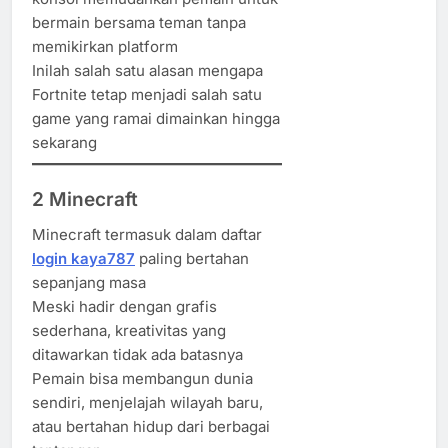
bermain bersama teman tanpa
memikirkan platform
Inilah salah satu alasan mengapa
Fortnite tetap menjadi salah satu
game yang ramai dimainkan hingga
sekarang
2 Minecraft
Minecraft termasuk dalam daftar
login kaya787
paling bertahan
sepanjang masa
Meski hadir dengan grafis
sederhana, kreativitas yang
ditawarkan tidak ada batasnya
Pemain bisa membangun dunia
sendiri, menjelajah wilayah baru,
atau bertahan hidup dari berbagai