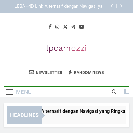
Skip
KAYA787 Alternatif dengan Struktur Halaman
to
yang Rapi dan Informatif
content
Panduan Mengenali KAYA787 Alternatif dengan
Akses yang Lebih Terarah
EDWINSLOT Link Alternatif dengan Navigasi yang
Ringkas dan Terarah
LEBAH4D Link Alternatif dengan Navigasi yang
Ringkas dan Terarah
KAYA787 Alternatif dengan Struktur Halaman
yang Rapi dan Informatif
LP Camozzi
Temukan Solusi Komponen Industri Dari LP
Panduan Mengenali KAYA787 Alternatif dengan
NEWSLETTER
RANDOM NEWS
Akses yang Lebih Terarah
Camozzi.
MENU
WINSLOT Link Alternatif dengan Navigasi yang Ringkas dan T
HEADLINES
Weeks Ago