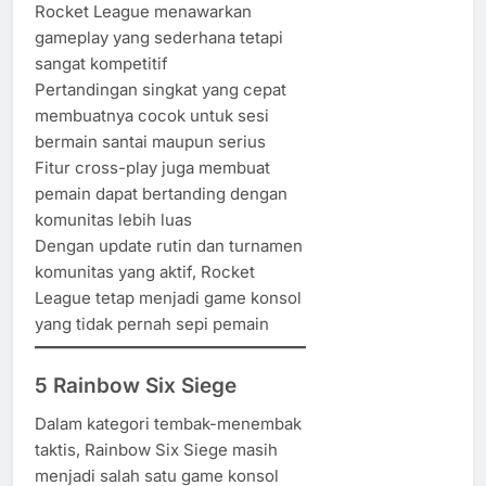
Rocket League menawarkan
gameplay yang sederhana tetapi
sangat kompetitif
Pertandingan singkat yang cepat
membuatnya cocok untuk sesi
bermain santai maupun serius
Fitur cross-play juga membuat
pemain dapat bertanding dengan
komunitas lebih luas
Dengan update rutin dan turnamen
komunitas yang aktif, Rocket
League tetap menjadi game konsol
yang tidak pernah sepi pemain
5 Rainbow Six Siege
Dalam kategori tembak-menembak
taktis, Rainbow Six Siege masih
menjadi salah satu game konsol