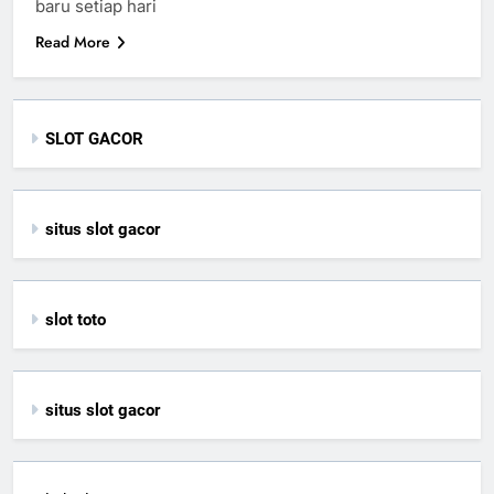
baru setiap hari
Read More
SLOT GACOR
situs slot gacor
slot toto
situs slot gacor