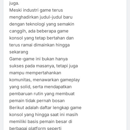
juga.
Meski industri game terus
menghadirkan judul-judul baru
dengan teknologi yang semakin
canggih, ada beberapa game
konsol yang tetap bertahan dan
terus ramai dimainkan hingga
sekarang
Game-game ini bukan hanya
sukses pada masanya, tetapi juga
mampu mempertahankan
komunitas, menawarkan gameplay
yang solid, serta mendapatkan
pembaruan rutin yang membuat
pemain tidak pernah bosan
Berikut adalah daftar lengkap game
konsol yang hingga saat ini masih
memiliki basis pemain besar di
berbagai platform seperti