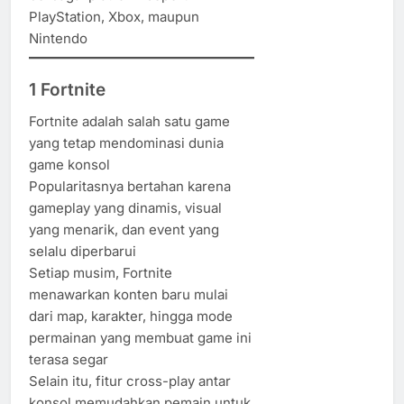
PlayStation, Xbox, maupun
Nintendo
1 Fortnite
Fortnite adalah salah satu game
yang tetap mendominasi dunia
game konsol
Popularitasnya bertahan karena
gameplay yang dinamis, visual
yang menarik, dan event yang
selalu diperbarui
Setiap musim, Fortnite
menawarkan konten baru mulai
dari map, karakter, hingga mode
permainan yang membuat game ini
terasa segar
Selain itu, fitur cross-play antar
konsol memudahkan pemain untuk