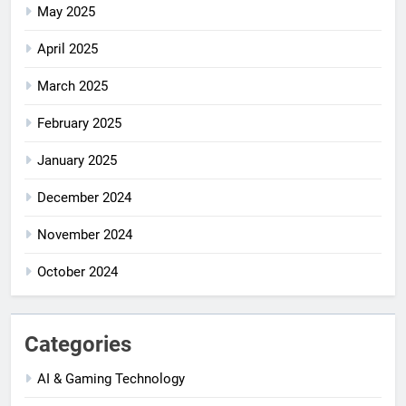
May 2025
April 2025
March 2025
February 2025
January 2025
December 2024
November 2024
October 2024
Categories
AI & Gaming Technology