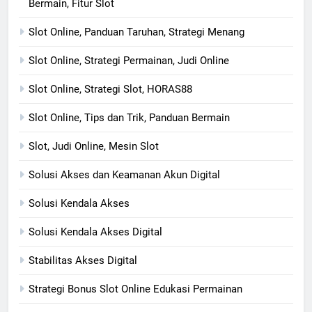
Bermain, Fitur Slot
Slot Online, Panduan Taruhan, Strategi Menang
Slot Online, Strategi Permainan, Judi Online
Slot Online, Strategi Slot, HORAS88
Slot Online, Tips dan Trik, Panduan Bermain
Slot, Judi Online, Mesin Slot
Solusi Akses dan Keamanan Akun Digital
Solusi Kendala Akses
Solusi Kendala Akses Digital
Stabilitas Akses Digital
Strategi Bonus Slot Online Edukasi Permainan