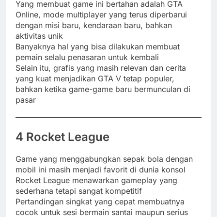
Yang membuat game ini bertahan adalah GTA
Online, mode multiplayer yang terus diperbarui
dengan misi baru, kendaraan baru, bahkan
aktivitas unik
Banyaknya hal yang bisa dilakukan membuat
pemain selalu penasaran untuk kembali
Selain itu, grafis yang masih relevan dan cerita
yang kuat menjadikan GTA V tetap populer,
bahkan ketika game-game baru bermunculan di
pasar
4 Rocket League
Game yang menggabungkan sepak bola dengan
mobil ini masih menjadi favorit di dunia konsol
Rocket League menawarkan gameplay yang
sederhana tetapi sangat kompetitif
Pertandingan singkat yang cepat membuatnya
cocok untuk sesi bermain santai maupun serius