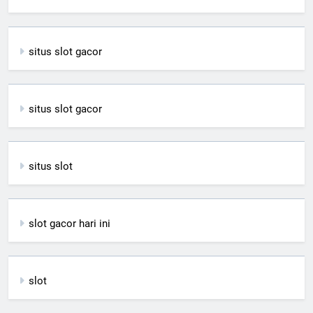
situs slot gacor
situs slot gacor
situs slot
slot gacor hari ini
slot