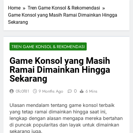
Home
Tren Game Konsol & Rekomendasi
Game Konsol yang Masih Ramai Dimainkan Hingga
Sekarang
TREN GAME KONSOL & REKOMENDASI
Game Konsol yang Masih
Ramai Dimainkan Hingga
Sekarang
0
0fc0f81
9 Months Ago
6 Mins
Ulasan mendalam tentang game konsol terbaik
yang tetap ramai dimainkan hingga saat ini,
lengkap dengan alasan mengapa mereka bertahan
di puncak popularitas dan layak untuk dimainkan
sekarang juga.