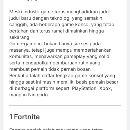
Meski industri game terus menghadirkan judul-
judul baru dengan teknologi yang semakin
canggih, ada beberapa game konsol yang tetap
bertahan dan terus ramai dimainkan hingga
sekarang
Game-game ini bukan hanya sukses pada
masanya, tetapi juga mampu mempertahankan
komunitas, menawarkan gameplay yang solid,
serta mendapatkan pembaruan rutin yang
membuat pemain tidak pernah bosan
Berikut adalah daftar lengkap game konsol yang
hingga saat ini masih memiliki basis pemain besar
di berbagai platform seperti PlayStation, Xbox,
maupun Nintendo
1 Fortnite