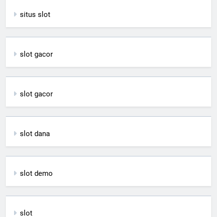
situs slot
slot gacor
slot gacor
slot dana
slot demo
slot