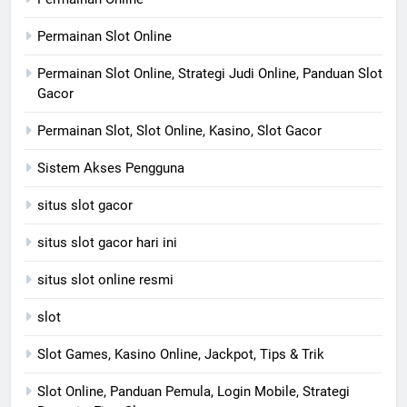
Permainan Slot Online
Permainan Slot Online, Strategi Judi Online, Panduan Slot
Gacor
Permainan Slot, Slot Online, Kasino, Slot Gacor
Sistem Akses Pengguna
situs slot gacor
situs slot gacor hari ini
situs slot online resmi
slot
Slot Games, Kasino Online, Jackpot, Tips & Trik
Slot Online, Panduan Pemula, Login Mobile, Strategi