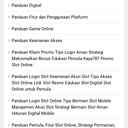
Panduan Digital
Panduan Fitur dan Penggunaan Platform
Panduan Game Online
Panduan Keamanan Akses
Panduan Klaim Promo Tips Login Aman Strategi
Maksimalkan Bonus Edukasi Pemula Kaya787 Promo
Slot Online
Panduan Login Slot Keamanan Akun Slot Tips Akses
Slot Online Link Slot Resmi Edukasi Slot Digital Slot
Online untuk Pemula
Panduan Login Slot Online Tips Bermain Slot Mobile
Manajemen Akun Slot Strategi Bermain Slot Aman
Hiburan Digital Mobile
Panduan Pemula, Fitur Slot Online, Strategi Permainan,