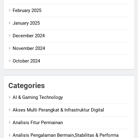
February 2025
January 2025
December 2024
November 2024
October 2024
Categories
AI & Gaming Technology
Akses Multi Perangkat & Infrastruktur Digital
Analisis Fitur Permainan
Analisis Pengalaman Bermain,Stabilitas & Performa