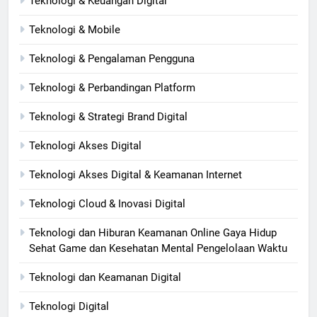
Teknologi & Keuangan Digital
Teknologi & Mobile
Teknologi & Pengalaman Pengguna
Teknologi & Perbandingan Platform
Teknologi & Strategi Brand Digital
Teknologi Akses Digital
Teknologi Akses Digital & Keamanan Internet
Teknologi Cloud & Inovasi Digital
Teknologi dan Hiburan Keamanan Online Gaya Hidup
Sehat Game dan Kesehatan Mental Pengelolaan Waktu
Teknologi dan Keamanan Digital
Teknologi Digital