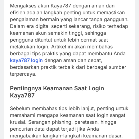
Mengakses akun Kaya787 dengan aman dan
efisien adalah langkah penting untuk memastikan
pengalaman bermain yang lancar tanpa gangguan.
Dalam era digital seperti sekarang, risiko terhadap
keamanan akun semakin tinggi, sehingga
pengguna dituntut untuk lebih cermat saat
melakukan login. Artikel ini akan membahas
berbagai tips praktis yang dapat membantu Anda
kaya787 login
dengan aman dan cepat,
berdasarkan praktik terbaik dari berbagai sumber
terpercaya.
Pentingnya Keamanan Saat Login
Kaya787
Sebelum membahas tips lebih lanjut, penting untuk
memahami mengapa keamanan saat login sangat
krusial. Serangan phishing, peretasan, hingga
pencurian data dapat terjadi jika Anda
mengabaikan langkah-langkah keamanan dasar.