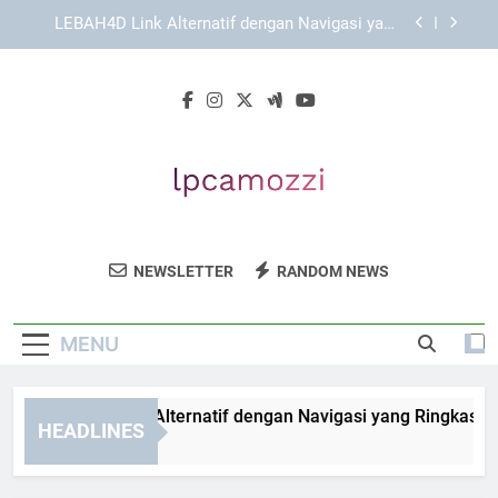
Skip
KAYA787 Alternatif dengan Struktur Halaman
to
yang Rapi dan Informatif
content
Panduan Mengenali KAYA787 Alternatif dengan
Akses yang Lebih Terarah
EDWINSLOT Link Alternatif dengan Navigasi yang
Ringkas dan Terarah
LEBAH4D Link Alternatif dengan Navigasi yang
Ringkas dan Terarah
KAYA787 Alternatif dengan Struktur Halaman
yang Rapi dan Informatif
LP Camozzi
Temukan Solusi Komponen Industri Dari LP
Panduan Mengenali KAYA787 Alternatif dengan
NEWSLETTER
RANDOM NEWS
Akses yang Lebih Terarah
Camozzi.
MENU
WINSLOT Link Alternatif dengan Navigasi yang Ringkas dan T
HEADLINES
Weeks Ago