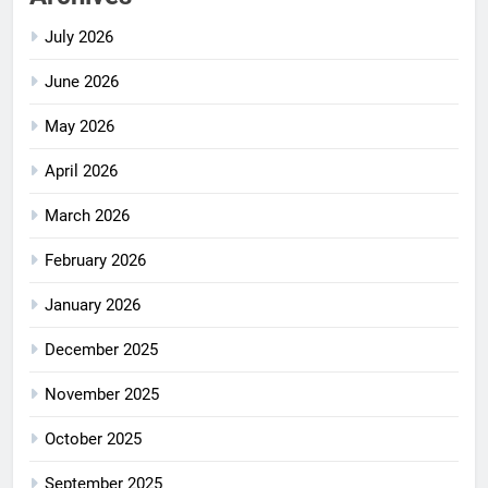
July 2026
June 2026
May 2026
April 2026
March 2026
February 2026
January 2026
December 2025
November 2025
October 2025
September 2025