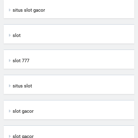
situs slot gacor
slot
slot 777
situs slot
slot gacor
slot gacor