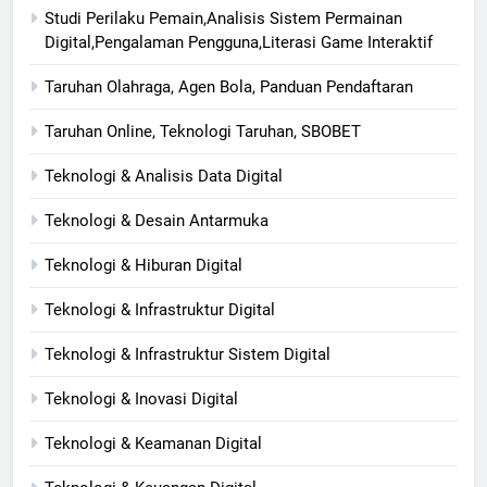
Studi Perilaku Pemain,Analisis Sistem Permainan
Digital,Pengalaman Pengguna,Literasi Game Interaktif
Taruhan Olahraga, Agen Bola, Panduan Pendaftaran
Taruhan Online, Teknologi Taruhan, SBOBET
Teknologi & Analisis Data Digital
Teknologi & Desain Antarmuka
Teknologi & Hiburan Digital
Teknologi & Infrastruktur Digital
Teknologi & Infrastruktur Sistem Digital
Teknologi & Inovasi Digital
Teknologi & Keamanan Digital