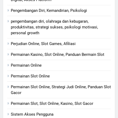
Pengembangan Diri, Kemandirian, Psikologi
pengembangan diri, olahraga dan kebugaran,
produktivitas, strategi sukses, psikologi motivasi,
personal growth
Perjudian Online, Slot Games, Afiliasi
Permainan Kasino, Slot Online, Panduan Bermain Slot
Permainan Online
Permainan Slot Online
Permainan Slot Online, Strategi Judi Online, Panduan Slot
Gacor
Permainan Slot, Slot Online, Kasino, Slot Gacor
Sistem Akses Pengguna