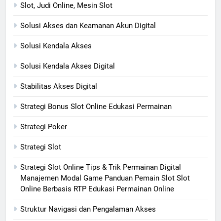
Slot, Judi Online, Mesin Slot
Solusi Akses dan Keamanan Akun Digital
Solusi Kendala Akses
Solusi Kendala Akses Digital
Stabilitas Akses Digital
Strategi Bonus Slot Online Edukasi Permainan
Strategi Poker
Strategi Slot
Strategi Slot Online Tips & Trik Permainan Digital
Manajemen Modal Game Panduan Pemain Slot Slot
Online Berbasis RTP Edukasi Permainan Online
Struktur Navigasi dan Pengalaman Akses