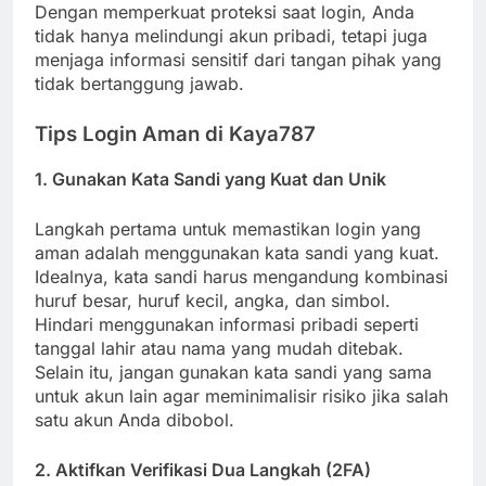
Dengan memperkuat proteksi saat login, Anda
tidak hanya melindungi akun pribadi, tetapi juga
menjaga informasi sensitif dari tangan pihak yang
tidak bertanggung jawab.
Tips Login Aman di Kaya787
1. Gunakan Kata Sandi yang Kuat dan Unik
Langkah pertama untuk memastikan login yang
aman adalah menggunakan kata sandi yang kuat.
Idealnya, kata sandi harus mengandung kombinasi
huruf besar, huruf kecil, angka, dan simbol.
Hindari menggunakan informasi pribadi seperti
tanggal lahir atau nama yang mudah ditebak.
Selain itu, jangan gunakan kata sandi yang sama
untuk akun lain agar meminimalisir risiko jika salah
satu akun Anda dibobol.
2. Aktifkan Verifikasi Dua Langkah (2FA)