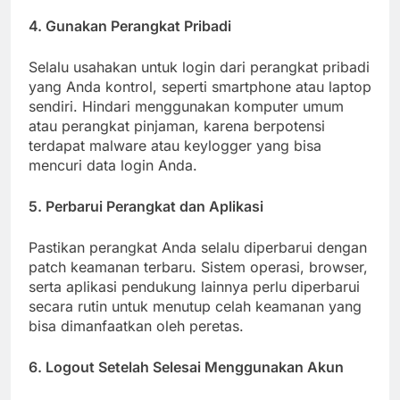
4. Gunakan Perangkat Pribadi
Selalu usahakan untuk login dari perangkat pribadi
yang Anda kontrol, seperti smartphone atau laptop
sendiri. Hindari menggunakan komputer umum
atau perangkat pinjaman, karena berpotensi
terdapat malware atau keylogger yang bisa
mencuri data login Anda.
5. Perbarui Perangkat dan Aplikasi
Pastikan perangkat Anda selalu diperbarui dengan
patch keamanan terbaru. Sistem operasi, browser,
serta aplikasi pendukung lainnya perlu diperbarui
secara rutin untuk menutup celah keamanan yang
bisa dimanfaatkan oleh peretas.
6. Logout Setelah Selesai Menggunakan Akun