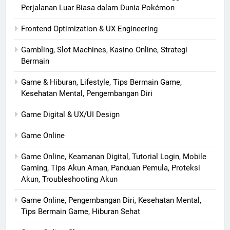
Perjalanan Luar Biasa dalam Dunia Pokémon
Frontend Optimization & UX Engineering
Gambling, Slot Machines, Kasino Online, Strategi
Bermain
Game & Hiburan, Lifestyle, Tips Bermain Game,
Kesehatan Mental, Pengembangan Diri
Game Digital & UX/UI Design
Game Online
Game Online, Keamanan Digital, Tutorial Login, Mobile
Gaming, Tips Akun Aman, Panduan Pemula, Proteksi
Akun, Troubleshooting Akun
Game Online, Pengembangan Diri, Kesehatan Mental,
Tips Bermain Game, Hiburan Sehat