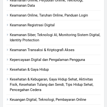
Keamanan Online, Perjudian Online, Teknologi,
Keamanan Data
Keamanan Online, Taruhan Online, Panduan Login
Keamanan Registrasi Digital
Keamanan Siber, Teknologi AI, Monitoring Sistem Digital,
Identity Protection
Keamanan Transaksi & Kriptografi Akses
Kepercayaan Digital dan Pengalaman Pengguna
Kesehatan & Gaya Hidup
Kesehatan & Kebugaran, Gaya Hidup Sehat, Aktivitas
Fisik, Kesehatan Tulang dan Sendi, Tips Hidup Sehat,
Pencegahan Cedera
Keuangan Digital, Teknologi, Pembayaran Online