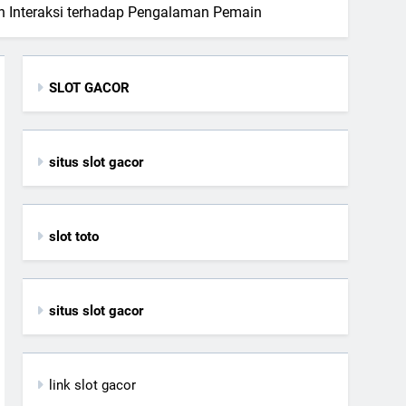
an Interaksi terhadap Pengalaman Pemain
SLOT GACOR
situs slot gacor
slot toto
situs slot gacor
link slot gacor