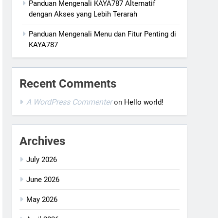
Panduan Mengenali KAYA787 Alternatif
dengan Akses yang Lebih Terarah
Panduan Mengenali Menu dan Fitur Penting di
KAYA787
Recent Comments
A WordPress Commenter
on
Hello world!
Archives
July 2026
June 2026
May 2026