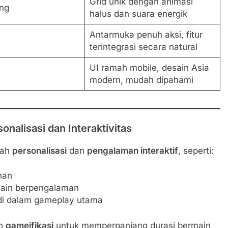
Grid unik dengan animasi
ng
halus dan suara energik
Antarmuka penuh aksi, fitur
terintegrasi secara natural
UI ramah mobile, desain Asia
modern, mudah dipahami
onalisasi dan Interaktivitas
rah
personalisasi
dan
pengalaman interaktif
, seperti:
nan
main berpengalaman
i dalam gameplay utama
en
gameifikasi
untuk memperpanjang durasi bermain