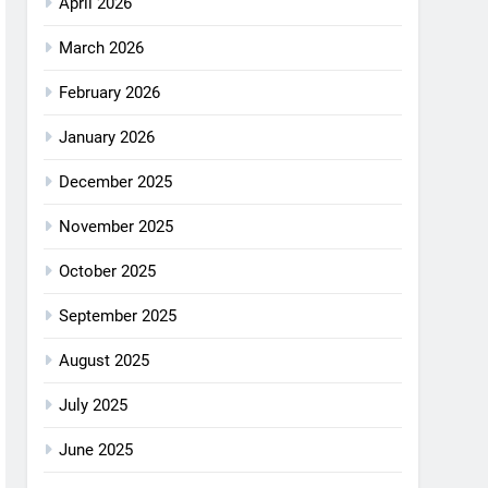
April 2026
March 2026
February 2026
January 2026
December 2025
November 2025
October 2025
September 2025
August 2025
July 2025
June 2025