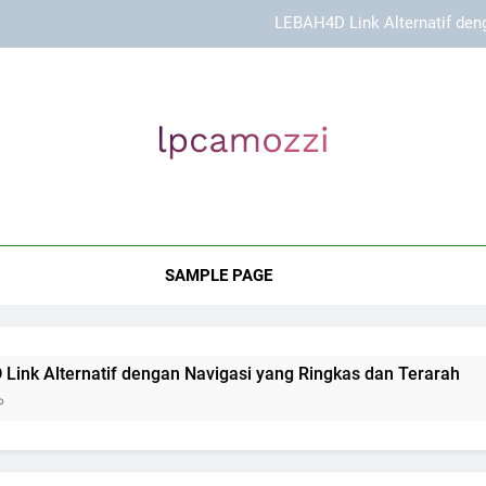
LEBAH4D Link Alternatif den
KAYA787 Alternatif dengan Stru
Panduan Mengenali KAYA787 Altern
EDWINSLOT Link Alternatif deng
Camozzi
LEBAH4D Link Alternatif den
olusi Komponen Industri Dari LP Camozzi.
KAYA787 Alternatif dengan Stru
SAMPLE PAGE
Panduan Mengenali KAYA787 Altern
tif dengan Navigasi yang Ringkas dan Terarah
KAYA787 
3 Weeks A