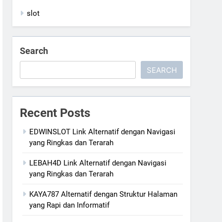
slot
Search
SEARCH
Recent Posts
EDWINSLOT Link Alternatif dengan Navigasi
yang Ringkas dan Terarah
LEBAH4D Link Alternatif dengan Navigasi
yang Ringkas dan Terarah
KAYA787 Alternatif dengan Struktur Halaman
yang Rapi dan Informatif