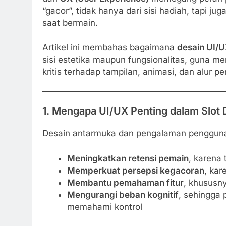
“gacor”, tidak hanya dari sisi hadiah, tapi jug
saat bermain.
Artikel ini membahas bagaimana
desain UI/U
sisi estetika maupun fungsionalitas, guna
kritis terhadap tampilan, animasi, dan alur p
1. Mengapa UI/UX Penting dalam Slot D
Desain antarmuka dan pengalaman pengguna
Meningkatkan retensi pemain
, karena 
Memperkuat persepsi kegacoran
, ka
Membantu pemahaman fitur
, khususn
Mengurangi beban kognitif
, sehingga 
memahami kontrol