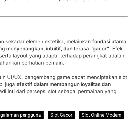
kan sekadar elemen estetika, melainkan
fondasi utama
 menyenangkan, intuitif, dan terasa “gacor”
. Efek
 serta layout yang adaptif terhadap perangkat adalah
tahankan perhatian pemain.
in UI/UX, pengembang game dapat menciptakan slot
pi juga
efektif dalam membangun loyalitas dan
i inti dari persepsi slot sebagai permainan yang
ngalaman pengguna
Slot Gacor
Slot Online Modern