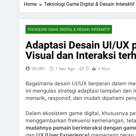
Home
Teknologi Game Digital & Desain Interaktif
TEKNOLOGI GAME DIGITAL & DESAIN INTERAKTIF
Adaptasi Desain UI/UX 
Visual dan Interaksi t
0
0fc0f81
1 Year Ago
6 Mins
Bagaimana desain UI/UX berperan dalam m
ini mengulas strategi adaptasi tampilan dan i
menarik, responsif, dan mudah dipahami pen
Dalam ekosistem game digital, khususnya per
menggambarkan frekuensi kemenangan, tet
mudahnya pemain berinteraksi dengan game
dan
UX (User Experience)
memegang peran pe