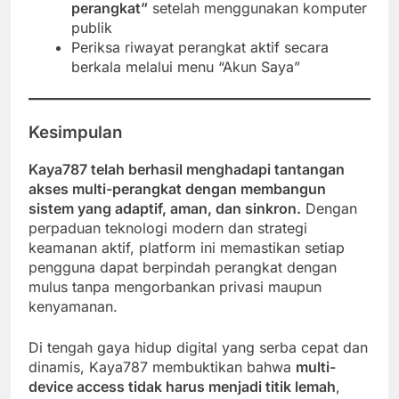
perangkat”
setelah menggunakan komputer
publik
Periksa riwayat perangkat aktif secara
berkala melalui menu “Akun Saya”
Kesimpulan
Kaya787 telah berhasil menghadapi tantangan
akses multi-perangkat dengan membangun
sistem yang adaptif, aman, dan sinkron.
Dengan
perpaduan teknologi modern dan strategi
keamanan aktif, platform ini memastikan setiap
pengguna dapat berpindah perangkat dengan
mulus tanpa mengorbankan privasi maupun
kenyamanan.
Di tengah gaya hidup digital yang serba cepat dan
dinamis, Kaya787 membuktikan bahwa
multi-
device access tidak harus menjadi titik lemah
,