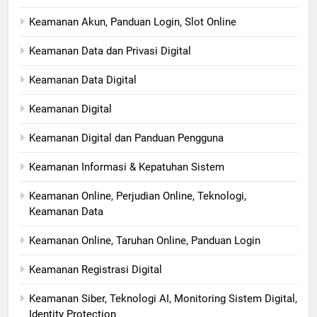
Keamanan Akun, Panduan Login, Slot Online
Keamanan Data dan Privasi Digital
Keamanan Data Digital
Keamanan Digital
Keamanan Digital dan Panduan Pengguna
Keamanan Informasi & Kepatuhan Sistem
Keamanan Online, Perjudian Online, Teknologi,
Keamanan Data
Keamanan Online, Taruhan Online, Panduan Login
Keamanan Registrasi Digital
Keamanan Siber, Teknologi AI, Monitoring Sistem Digital,
Identity Protection