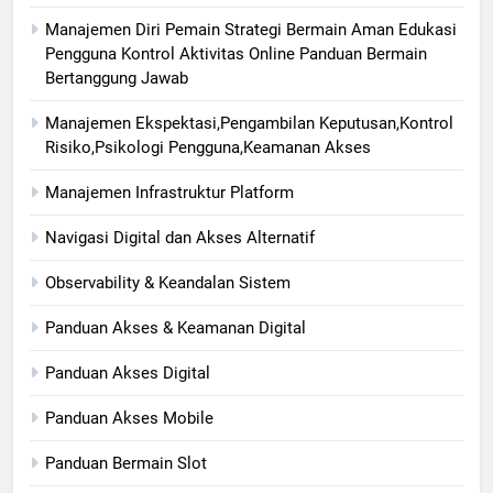
Manajemen Diri Pemain Strategi Bermain Aman Edukasi
Pengguna Kontrol Aktivitas Online Panduan Bermain
Bertanggung Jawab
Manajemen Ekspektasi,Pengambilan Keputusan,Kontrol
Risiko,Psikologi Pengguna,Keamanan Akses
Manajemen Infrastruktur Platform
Navigasi Digital dan Akses Alternatif
Observability & Keandalan Sistem
Panduan Akses & Keamanan Digital
Panduan Akses Digital
Panduan Akses Mobile
Panduan Bermain Slot