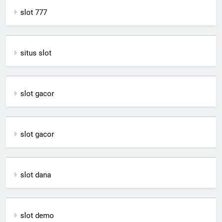
slot 777
situs slot
slot gacor
slot gacor
slot dana
slot demo