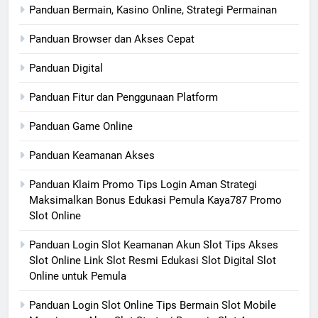
Panduan Bermain, Kasino Online, Strategi Permainan
Panduan Browser dan Akses Cepat
Panduan Digital
Panduan Fitur dan Penggunaan Platform
Panduan Game Online
Panduan Keamanan Akses
Panduan Klaim Promo Tips Login Aman Strategi
Maksimalkan Bonus Edukasi Pemula Kaya787 Promo
Slot Online
Panduan Login Slot Keamanan Akun Slot Tips Akses
Slot Online Link Slot Resmi Edukasi Slot Digital Slot
Online untuk Pemula
Panduan Login Slot Online Tips Bermain Slot Mobile