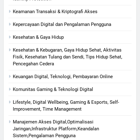
Keamanan Transaksi & Kriptografi Akses
Kepercayaan Digital dan Pengalaman Pengguna
Kesehatan & Gaya Hidup
Kesehatan & Kebugaran, Gaya Hidup Sehat, Aktivitas
Fisik, Kesehatan Tulang dan Sendi, Tips Hidup Sehat,
Pencegahan Cedera
Keuangan Digital, Teknologi, Pembayaran Online
Komunitas Gaming & Teknologi Digital
Lifestyle, Digital Wellbeing, Gaming & Esports, Self-
Improvement, Time Management
Manajemen Akses Digital,Optimalisasi
Jaringan,Infrastruktur Platform,Keandalan
Sistem,Pengalaman Pengguna