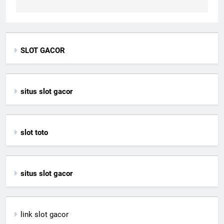
SLOT GACOR
situs slot gacor
slot toto
situs slot gacor
link slot gacor