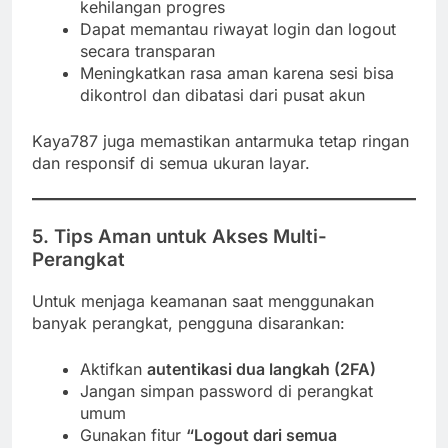
kehilangan progres
Dapat memantau riwayat login dan logout
secara transparan
Meningkatkan rasa aman karena sesi bisa
dikontrol dan dibatasi dari pusat akun
Kaya787 juga memastikan antarmuka tetap ringan
dan responsif di semua ukuran layar.
5. Tips Aman untuk Akses Multi-
Perangkat
Untuk menjaga keamanan saat menggunakan
banyak perangkat, pengguna disarankan:
Aktifkan
autentikasi dua langkah (2FA)
Jangan simpan password di perangkat
umum
Gunakan fitur
“Logout dari semua