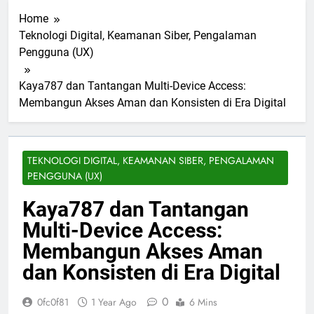
Home
Teknologi Digital, Keamanan Siber, Pengalaman
Pengguna (UX)
Kaya787 dan Tantangan Multi-Device Access:
Membangun Akses Aman dan Konsisten di Era Digital
TEKNOLOGI DIGITAL, KEAMANAN SIBER, PENGALAMAN
PENGGUNA (UX)
Kaya787 dan Tantangan
Multi-Device Access:
Membangun Akses Aman
dan Konsisten di Era Digital
0
0fc0f81
1 Year Ago
6 Mins