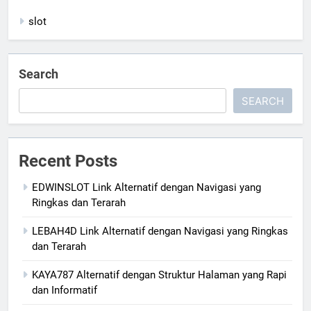
slot
Search
SEARCH
Recent Posts
EDWINSLOT Link Alternatif dengan Navigasi yang
Ringkas dan Terarah
LEBAH4D Link Alternatif dengan Navigasi yang Ringkas
dan Terarah
KAYA787 Alternatif dengan Struktur Halaman yang Rapi
dan Informatif