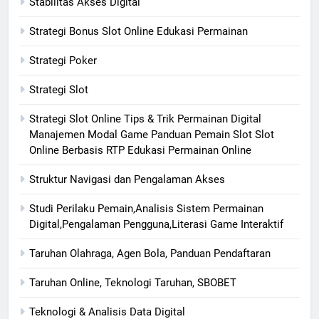
Stabilitas Akses Digital
Strategi Bonus Slot Online Edukasi Permainan
Strategi Poker
Strategi Slot
Strategi Slot Online Tips & Trik Permainan Digital
Manajemen Modal Game Panduan Pemain Slot Slot
Online Berbasis RTP Edukasi Permainan Online
Struktur Navigasi dan Pengalaman Akses
Studi Perilaku Pemain,Analisis Sistem Permainan
Digital,Pengalaman Pengguna,Literasi Game Interaktif
Taruhan Olahraga, Agen Bola, Panduan Pendaftaran
Taruhan Online, Teknologi Taruhan, SBOBET
Teknologi & Analisis Data Digital