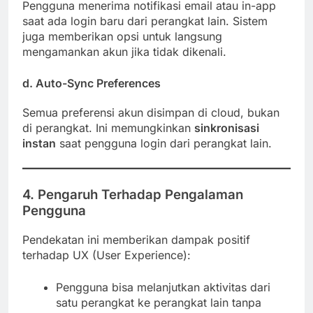
Pengguna menerima notifikasi email atau in-app
saat ada login baru dari perangkat lain. Sistem
juga memberikan opsi untuk langsung
mengamankan akun jika tidak dikenali.
d.
Auto-Sync Preferences
Semua preferensi akun disimpan di cloud, bukan
di perangkat. Ini memungkinkan
sinkronisasi
instan
saat pengguna login dari perangkat lain.
4. Pengaruh Terhadap Pengalaman
Pengguna
Pendekatan ini memberikan dampak positif
terhadap UX (User Experience):
Pengguna bisa melanjutkan aktivitas dari
satu perangkat ke perangkat lain tanpa